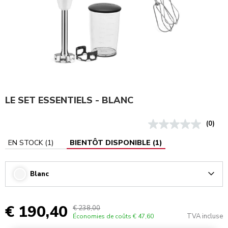
LE SET ESSENTIELS - BLANC
(0)
EN STOCK
(
1
)
BIENTÔT DISPONIBLE
(
1
)
Blanc
Arrow
€ 190,40
€ 238,00
TVA incluse
Économies de coûts
€ 47,60