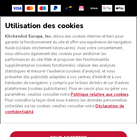
Utilisation des cookies
SUIVEZ-NOUS
KitchenAid Europa, Inc.
utilise des cookies internes et tiers pour
garantir le fonctionnement du site et offrir une expérience de navigation
fluide (cookies strictement nécessaires). Avec votre consentement,
nous utilisons également des cookies pour améliorer les
performances du site Web et proposer des fonctionnalités
supplémentaires (cookies fonctionnels), réaliser des analyses
statistiques et mesurer l'audience (cookies d'analyse), et vous
présenter des publicités adaptées à vos centres d'intérêt et à vos
habitudes de navigation, y compris par le biais de tiers et sur d'autres
plateformes (cookies publicitaires). Pour en savoir plus ou gérer vos
paramètres, veuillez consulter notre
Politique relative aux cookies
.
© KitchenAid 2026 - Tous droits réservés. KitchenAid et la
Pour connaître la façon dont nous traitons les données personnelles
forme du robot pâtissier multifonction sont des marques
collectées via les cookies, veuillez consulter notre
Déclaration de
commerciales aux États-Unis et ailleurs.
confidentialité
.
Gérer mes cookies
Politique de confidentialité
Politique en matière de cookies
Autres pays