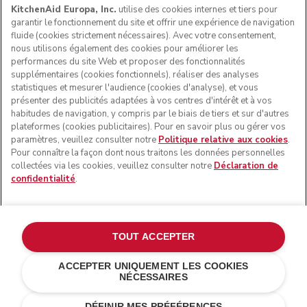
KitchenAid Europa, Inc.
utilise des cookies internes et tiers pour
garantir le fonctionnement du site et offrir une expérience de navigation
fluide (cookies strictement nécessaires). Avec votre consentement,
nous utilisons également des cookies pour améliorer les
performances du site Web et proposer des fonctionnalités
supplémentaires (cookies fonctionnels), réaliser des analyses
statistiques et mesurer l'audience (cookies d'analyse), et vous
présenter des publicités adaptées à vos centres d'intérêt et à vos
habitudes de navigation, y compris par le biais de tiers et sur d'autres
plateformes (cookies publicitaires). Pour en savoir plus ou gérer vos
paramètres, veuillez consulter notre
Politique relative aux cookies
.
© KitchenAid 2026 - Tous droits réservés. KitchenAid et la
Pour connaître la façon dont nous traitons les données personnelles
forme du robot pâtissier multifonction sont des marques
collectées via les cookies, veuillez consulter notre
Déclaration de
commerciales aux États-Unis et ailleurs.
confidentialité
.
Gérer mes cookies
Politique de confidentialité
Politique en matière de cookies
Autres pays
TOUT ACCEPTER
Résolution des litiges en ligne
ACCEPTER UNIQUEMENT LES COOKIES
NÉCESSAIRES
€ 308,00
€ 231,00
AJOUTER AU PANIER
Économies de
DÉFINIR MES PRÉFÉRENCES