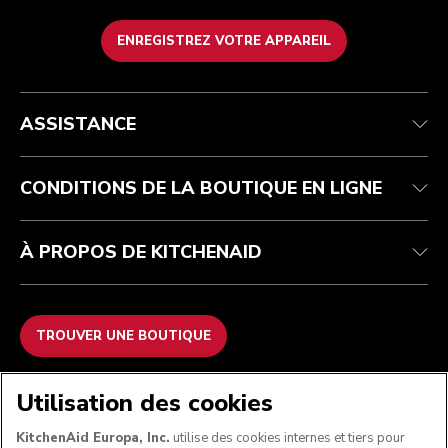
ENREGISTREZ VOTRE APPAREIL
Health Check
Conditions générales de vente
La marque
Trouver une boutique
Service après-vente
Expédition et livraison
Notre histoire
ASSISTANCE
Suivez votre commande
Retours et remboursements
Garantie et documents
Imprint
FAQ
Déclaration d’accessibilité
Recupel
ODR
CONDITIONS DE LA BOUTIQUE EN LIGNE
À PROPOS DE KITCHENAID
TROUVER UNE BOUTIQUE
NOUS ACCEPTONS
Utilisation des cookies
KitchenAid Europa, Inc.
utilise des cookies internes et tiers pour