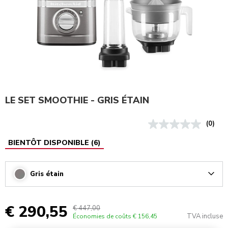
LE SET SMOOTHIE - GRIS ÉTAIN
(0)
BIENTÔT DISPONIBLE
(
6
)
Gris étain
Arrow
€ 290,55
€ 447,00
TVA incluse
Économies de coûts
€ 156,45