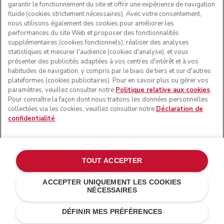
garantir le fonctionnement du site et offrir une expérience de navigation
fluide (cookies strictement nécessaires). Avec votre consentement,
SUIVEZ-NOUS
nous utilisons également des cookies pour améliorer les
performances du site Web et proposer des fonctionnalités
supplémentaires (cookies fonctionnels), réaliser des analyses
statistiques et mesurer l'audience (cookies d'analyse), et vous
présenter des publicités adaptées à vos centres d'intérêt et à vos
habitudes de navigation, y compris par le biais de tiers et sur d'autres
plateformes (cookies publicitaires). Pour en savoir plus ou gérer vos
paramètres, veuillez consulter notre
Politique relative aux cookies
.
Pour connaître la façon dont nous traitons les données personnelles
collectées via les cookies, veuillez consulter notre
Déclaration de
confidentialité
.
© KitchenAid 2026 - Tous droits réservés. KitchenAid et la
forme du robot pâtissier multifonction sont des marques
commerciales aux États-Unis et ailleurs.
TOUT ACCEPTER
Gérer mes cookies
Politique de confidentialité
ACCEPTER UNIQUEMENT LES COOKIES
NÉCESSAIRES
Politique en matière de cookies
Autres pays
Gris étain
RECEVOIR UN-EMAIL QUAND IL
€ 447,00
Résolution des litiges en ligne
€ 290,55
SERA DISPONIBLE
Économies de
DÉFINIR MES PRÉFÉRENCES
coûts
€ 156,45