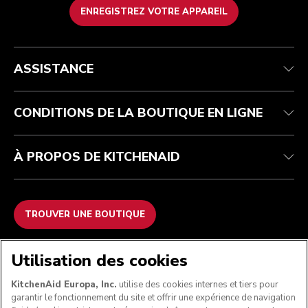
ENREGISTREZ VOTRE APPAREIL
Health Check
Conditions générales de vente
La marque
Trouver une boutique
Service après-vente
Expédition et livraison
Notre histoire
ASSISTANCE
Suivez votre commande
Retours et remboursements
Garantie et documents
Imprint
FAQ
Déclaration d’accessibilité
Recupel
ODR
CONDITIONS DE LA BOUTIQUE EN LIGNE
À PROPOS DE KITCHENAID
TROUVER UNE BOUTIQUE
NOUS ACCEPTONS
Utilisation des cookies
KitchenAid Europa, Inc.
utilise des cookies internes et tiers pour
garantir le fonctionnement du site et offrir une expérience de navigation