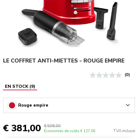
LE COFFRET ANTI-MIETTES - ROUGE EMPIRE
(0)
EN STOCK
(
9
)
Rouge empire
Arrow
€ 381,00
€ 508,00
TVA incluse
Économies de coûts
€ 127,00