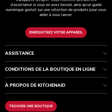
d’assistance si vous en avez besoin, ainsi qu’un guide
numérique gratuit sur une sélection de produits pour vous
aider à vous lancer.
ENREGISTREZ VOTRE APPAREIL
Health Check
Conditions générales de vente
La marque
Trouver une boutique
Service après-vente
Expédition et livraison
Notre histoire
ASSISTANCE
Suivez votre commande
Retours et remboursements
Garantie et documents
Imprint
FAQ
Déclaration d’accessibilité
Recupel
ODR
CONDITIONS DE LA BOUTIQUE EN LIGNE
À PROPOS DE KITCHENAID
TROUVER UNE BOUTIQUE