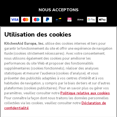
NOUS ACCEPTONS
Utilisation des cookies
SUIVEZ-NOUS
KitchenAid Europa, Inc.
utilise des cookies internes et tiers pour
garantir le fonctionnement du site et offrir une expérience de navigation
fluide (cookies strictement nécessaires). Avec votre consentement,
nous utilisons également des cookies pour améliorer les
performances du site Web et proposer des fonctionnalités
supplémentaires (cookies fonctionnels), réaliser des analyses
statistiques et mesurer l'audience (cookies d'analyse), et vous
présenter des publicités adaptées à vos centres d'intérêt et à vos
habitudes de navigation, y compris par le biais de tiers et sur d'autres
plateformes (cookies publicitaires). Pour en savoir plus ou gérer vos
paramètres, veuillez consulter notre
Politique relative aux cookies
.
© KitchenAid 2026 - Tous droits réservés. KitchenAid et la
Pour connaître la façon dont nous traitons les données personnelles
forme du robot pâtissier multifonction sont des marques
collectées via les cookies, veuillez consulter notre
Déclaration de
commerciales aux États-Unis et ailleurs.
confidentialité
.
Gérer mes cookies
Politique de confidentialité