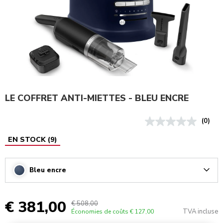
LE COFFRET ANTI-MIETTES - BLEU ENCRE
(0)
EN STOCK
(
9
)
Bleu encre
Arrow
€ 381,00
€ 508,00
TVA incluse
Économies de coûts
€ 127,00