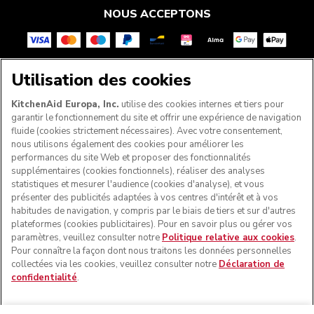
NOUS ACCEPTONS
Utilisation des cookies
SUIVEZ-NOUS
KitchenAid Europa, Inc.
utilise des cookies internes et tiers pour
garantir le fonctionnement du site et offrir une expérience de navigation
fluide (cookies strictement nécessaires). Avec votre consentement,
nous utilisons également des cookies pour améliorer les
performances du site Web et proposer des fonctionnalités
supplémentaires (cookies fonctionnels), réaliser des analyses
statistiques et mesurer l'audience (cookies d'analyse), et vous
présenter des publicités adaptées à vos centres d'intérêt et à vos
habitudes de navigation, y compris par le biais de tiers et sur d'autres
plateformes (cookies publicitaires). Pour en savoir plus ou gérer vos
paramètres, veuillez consulter notre
Politique relative aux cookies
.
© KitchenAid 2026 - Tous droits réservés. KitchenAid et la
Pour connaître la façon dont nous traitons les données personnelles
forme du robot pâtissier multifonction sont des marques
collectées via les cookies, veuillez consulter notre
Déclaration de
commerciales aux États-Unis et ailleurs.
confidentialité
.
Gérer mes cookies
Politique de confidentialité