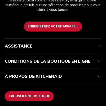
d’assistance si vous en avez besoin, ainsi qu’un guide
numérique gratuit sur une sélection de produits pour vous
aider à vous lancer.
ENREGISTREZ VOTRE APPAREIL
Health Check
Conditions générales de vente
La marque
Trouver une boutique
Service après-vente
Expédition et livraison
Notre histoire
ASSISTANCE
Suivez votre commande
Retours et remboursements
Garantie et documents
Imprint
FAQ
Déclaration d’accessibilité
Recupel
ODR
CONDITIONS DE LA BOUTIQUE EN LIGNE
À PROPOS DE KITCHENAID
TROUVER UNE BOUTIQUE