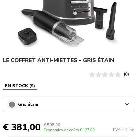
LE COFFRET ANTI-MIETTES - GRIS ÉTAIN
(0)
EN STOCK
(
9
)
Gris étain
Arrow
€ 381,00
€ 508,00
TVA incluse
Économies de coûts
€ 127,00