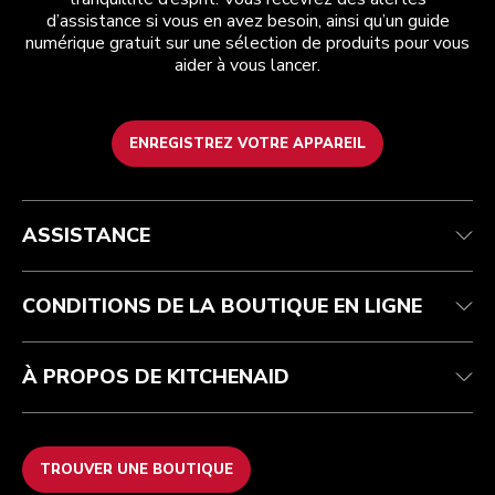
d’assistance si vous en avez besoin, ainsi qu’un guide
numérique gratuit sur une sélection de produits pour vous
aider à vous lancer.
ENREGISTREZ VOTRE APPAREIL
Health Check
Conditions générales de vente
La marque
Trouver une boutique
Service après-vente
Expédition et livraison
Notre histoire
ASSISTANCE
Suivez votre commande
Retours et remboursements
Garantie et documents
Imprint
FAQ
Déclaration d’accessibilité
Recupel
ODR
CONDITIONS DE LA BOUTIQUE EN LIGNE
À PROPOS DE KITCHENAID
TROUVER UNE BOUTIQUE