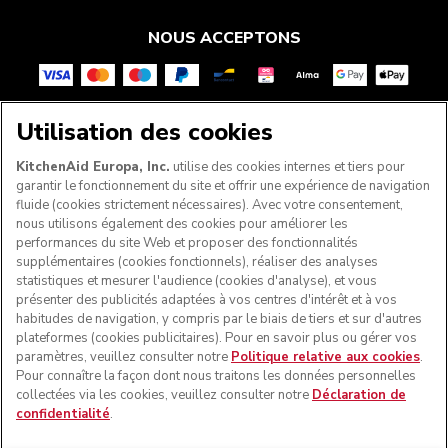
NOUS ACCEPTONS
Utilisation des cookies
SUIVEZ-NOUS
KitchenAid Europa, Inc.
utilise des cookies internes et tiers pour
garantir le fonctionnement du site et offrir une expérience de navigation
fluide (cookies strictement nécessaires). Avec votre consentement,
nous utilisons également des cookies pour améliorer les
performances du site Web et proposer des fonctionnalités
supplémentaires (cookies fonctionnels), réaliser des analyses
statistiques et mesurer l'audience (cookies d'analyse), et vous
présenter des publicités adaptées à vos centres d'intérêt et à vos
habitudes de navigation, y compris par le biais de tiers et sur d'autres
plateformes (cookies publicitaires). Pour en savoir plus ou gérer vos
paramètres, veuillez consulter notre
Politique relative aux cookies
.
© KitchenAid 2026 - Tous droits réservés. KitchenAid et la
Pour connaître la façon dont nous traitons les données personnelles
forme du robot pâtissier multifonction sont des marques
collectées via les cookies, veuillez consulter notre
Déclaration de
commerciales aux États-Unis et ailleurs.
confidentialité
.
Gérer mes cookies
Politique de confidentialité