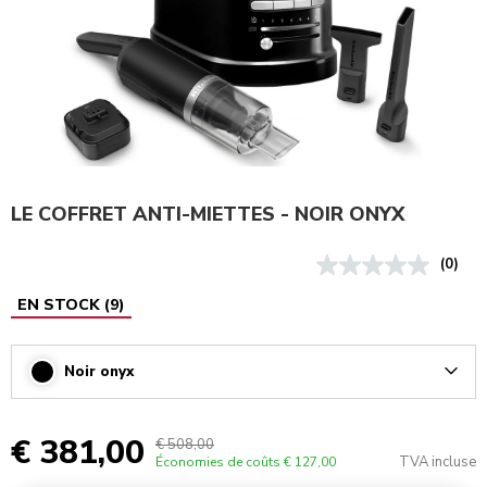
LE COFFRET ANTI-MIETTES - NOIR ONYX
(0)
EN STOCK
(
9
)
Noir onyx
Arrow
€ 381,00
€ 508,00
TVA incluse
Économies de coûts
€ 127,00