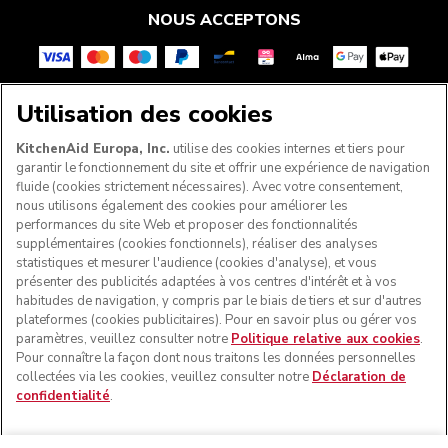
NOUS ACCEPTONS
Utilisation des cookies
SUIVEZ-NOUS
KitchenAid Europa, Inc.
utilise des cookies internes et tiers pour
garantir le fonctionnement du site et offrir une expérience de navigation
fluide (cookies strictement nécessaires). Avec votre consentement,
nous utilisons également des cookies pour améliorer les
performances du site Web et proposer des fonctionnalités
supplémentaires (cookies fonctionnels), réaliser des analyses
statistiques et mesurer l'audience (cookies d'analyse), et vous
présenter des publicités adaptées à vos centres d'intérêt et à vos
habitudes de navigation, y compris par le biais de tiers et sur d'autres
plateformes (cookies publicitaires). Pour en savoir plus ou gérer vos
paramètres, veuillez consulter notre
Politique relative aux cookies
.
© KitchenAid 2026 - Tous droits réservés. KitchenAid et la
Pour connaître la façon dont nous traitons les données personnelles
forme du robot pâtissier multifonction sont des marques
collectées via les cookies, veuillez consulter notre
Déclaration de
commerciales aux États-Unis et ailleurs.
confidentialité
.
Gérer mes cookies
Politique de confidentialité