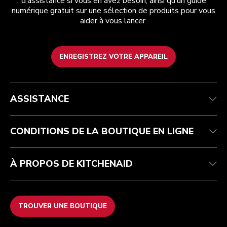
d’assistance si vous en avez besoin, ainsi qu’un guide
numérique gratuit sur une sélection de produits pour vous
aider à vous lancer.
ENREGISTREZ VOTRE APPAREIL
Health Check
Conditions générales de vente
La marque
Trouver une boutique
Service après-vente
Expédition et livraison
Notre histoire
ASSISTANCE
Suivez votre commande
Retours et remboursements
Garantie et documents
Imprint
FAQ
Déclaration d’accessibilité
Recupel
ODR
CONDITIONS DE LA BOUTIQUE EN LIGNE
À PROPOS DE KITCHENAID
TROUVER UNE BOUTIQUE