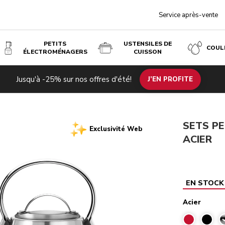
Service après-vente
PETITS
USTENSILES DE
COUL
ÉLECTROMÉNAGERS
CUISSON
Jusqu'à -25% sur nos offres d'été!
loire de 1,25 L
J’EN PROFITE
SETS PE
Exclusivité Web
ACIER
EN STOCK
Acier
A