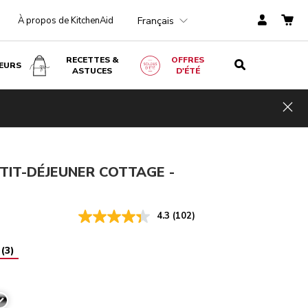
Français
À propos de KitchenAid
RECETTES &
OFFRES
EURS
ASTUCES
D'ÉTÉ
Acier
€ 268,00
AJOUTER AU PANIER
Économi
Hid
€ 201,00
TVA
es de
incluse
coûts
€ 67,00
TIT-DÉJEUNER COTTAGE -
4.3
(102)
(
3
)
cier