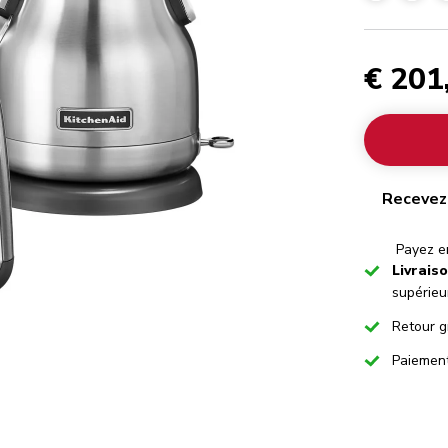
€ 201
Recevez
Payez en
Checked
Livrais
supérieu
Checked
Retour g
Checked
Paiemen