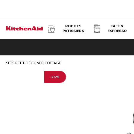
ROBOTS
CAFÉ &
PÂTISSIERS
EXPRESSO
SETS PETIT-DÉJEUNER COTTAGE - ACIER
Présentation
Articles du set
Grille-pain 2 tranches
Bouil
SETS PETIT-DÉJEUNER COTTAGE
-25%