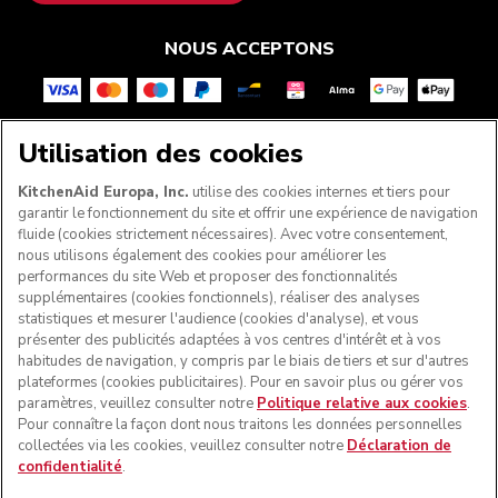
NOUS ACCEPTONS
Utilisation des cookies
SUIVEZ-NOUS
KitchenAid Europa, Inc.
utilise des cookies internes et tiers pour
garantir le fonctionnement du site et offrir une expérience de navigation
fluide (cookies strictement nécessaires). Avec votre consentement,
nous utilisons également des cookies pour améliorer les
performances du site Web et proposer des fonctionnalités
supplémentaires (cookies fonctionnels), réaliser des analyses
statistiques et mesurer l'audience (cookies d'analyse), et vous
présenter des publicités adaptées à vos centres d'intérêt et à vos
habitudes de navigation, y compris par le biais de tiers et sur d'autres
plateformes (cookies publicitaires). Pour en savoir plus ou gérer vos
paramètres, veuillez consulter notre
Politique relative aux cookies
.
© KitchenAid 2026 - Tous droits réservés. KitchenAid et la
Pour connaître la façon dont nous traitons les données personnelles
forme du robot pâtissier multifonction sont des marques
collectées via les cookies, veuillez consulter notre
Déclaration de
commerciales aux États-Unis et ailleurs.
confidentialité
.