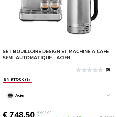
SET BOUILLOIRE DESIGN ET MACHINE À CAFÉ
SEMI-AUTOMATIQUE - ACIER
(0)
EN STOCK
(
2
)
Acier
Arrow
€ 748,50
€ 998,00