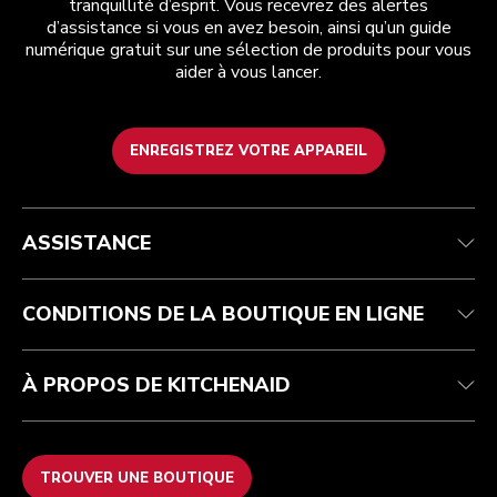
tranquillité d’esprit. Vous recevrez des alertes
d’assistance si vous en avez besoin, ainsi qu’un guide
numérique gratuit sur une sélection de produits pour vous
aider à vous lancer.
ENREGISTREZ VOTRE APPAREIL
Health Check
Conditions générales de vente
La marque
Trouver une boutique
Service après-vente
Expédition et livraison
Notre histoire
ASSISTANCE
Suivez votre commande
Retours et remboursements
Garantie et documents
Imprint
FAQ
Déclaration d’accessibilité
Recupel
ODR
CONDITIONS DE LA BOUTIQUE EN LIGNE
À PROPOS DE KITCHENAID
TROUVER UNE BOUTIQUE