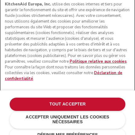
KitchenAid Europa, Inc.
utilise des cookies internes et tiers pour
garantir le fonctionnement du site et offrir une expérience de navigation
fluide (cookies strictement nécessaires). Avec votre consentement,
nous utilisons également des cookies pour améliorer les
performances du site Web et proposer des fonctionnalités
supplémentaires (cookies fonctionnels), réaliser des analyses
statistiques et mesurer l'audience (cookies d'analyse), et vous
présenter des publicités adaptées à vos centres d'intérêt et à vos
habitudes de navigation, y compris par le biais de tiers et sur d'autres
plateformes (cookies publicitaires). Pour en savoir plus ou gérer vos
paramètres, veuillez consulter notre
Politique relative aux cookies
.
© KitchenAid 2026 - Tous droits réservés. KitchenAid et la
Pour connaître la façon dont nous traitons les données personnelles
forme du robot pâtissier multifonction sont des marques
collectées via les cookies, veuillez consulter notre
Déclaration de
commerciales aux États-Unis et ailleurs.
confidentialité
.
Gérer mes cookies
Politique de confidentialité
Politique en matière de cookies
Autres pays
TOUT ACCEPTER
Résolution des litiges en ligne
ACCEPTER UNIQUEMENT LES COOKIES
NÉCESSAIRES
€ 898,00
€ 673,50
AJOUTER AU PANIER
Économies de
DÉFINIR MES PRÉFÉRENCES