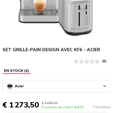
SET GRILLE-PAIN DESIGN AVEC KF6 - ACIER
(0)
EN STOCK
(
2
)
Acier
Arrow
€ 1 273,50
€ 1 698,00
TVA incluse
Économies de coûts
€ 424,50