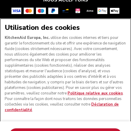
NOUS ACCEPTONS
Utilisation des cookies
SUIVEZ-NOUS
KitchenAid Europa, Inc.
utilise des cookies internes et tiers pour
garantir le fonctionnement du site et offrir une expérience de navigation
fluide (cookies strictement nécessaires). Avec votre consentement,
nous utilisons également des cookies pour améliorer les
performances du site Web et proposer des fonctionnalités
supplémentaires (cookies fonctionnels), réaliser des analyses
statistiques et mesurer l'audience (cookies d'analyse), et vous
présenter des publicités adaptées à vos centres d'intérêt et à vos
habitudes de navigation, y compris par le biais de tiers et sur d'autres
plateformes (cookies publicitaires). Pour en savoir plus ou gérer vos
paramètres, veuillez consulter notre
Politique relative aux cookies
.
© KitchenAid 2026 - Tous droits réservés. KitchenAid et la
Pour connaître la façon dont nous traitons les données personnelles
forme du robot pâtissier multifonction sont des marques
collectées via les cookies, veuillez consulter notre
Déclaration de
commerciales aux États-Unis et ailleurs.
confidentialité
.
Gérer mes cookies
Politique de confidentialité
Politique en matière de cookies
Autres pays