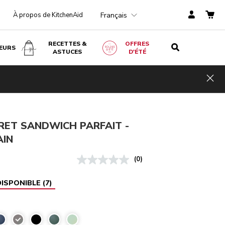
Français
À propos de KitchenAid
RECETTES &
OFFRES
EURS
ASTUCES
D'ÉTÉ
tain
RECEVOIR UN-EMAIL QUAND IL SERA DISPONIBLE
00
TVA
Hid
incluse
RET SANDWICH PARFAIT -
AIN
(0)
DISPONIBLE
(
7
)
Gris étain