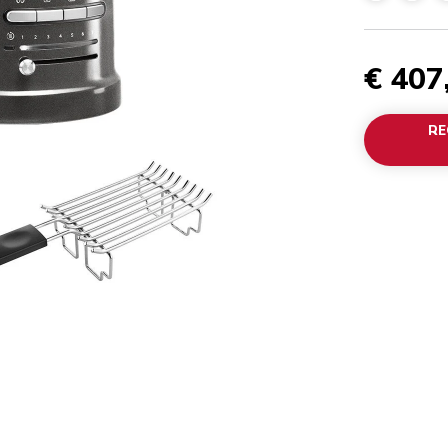
€ 407
RE