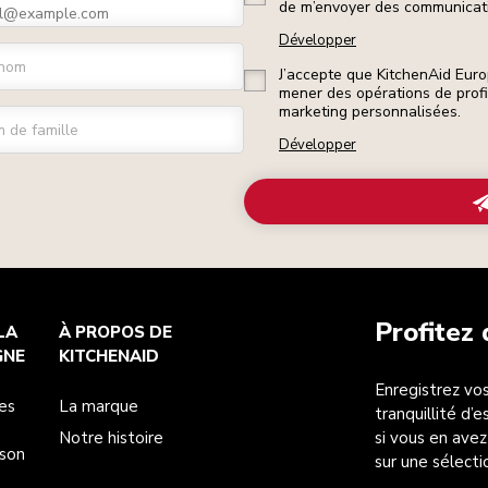
de m’envoyer des communicati
Développer
nom
J’accepte que KitchenAid Euro
mener des opérations de prof
marketing personnalisées.
 de famille
Développer
Profitez
LA
À PROPOS DE
GNE
KITCHENAID
Enregistrez vos
es
La marque
tranquillité d’
Notre histoire
si vous en avez
ison
sur une sélecti