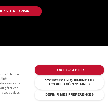
REZ VOTRE APPAREIL
SUIVEZ-NOUS
TOUT ACCEPTER
ies strictement
alités
ACCEPTER UNIQUEMENT LES
 adaptées à vos
COOKIES NÉCESSAIRES
s ou gérer vos
ia les cookies,
DÉFINIR MES PRÉFÉRENCES
rques commerciales aux États-Unis et ailleurs.