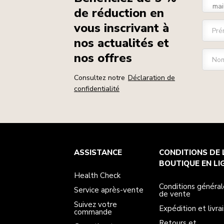
de réduction en
vous inscrivant à
Pré
nos actualités et
nos offres
Nom
Consultez notre
Déclaration de
confidentialité
Health Check
Conditions générales de vente
La marque
Trouver une boutique
ASSISTANCE
CONDITIONS DE 
Service après-vente
Expédition et livraison
Notre histoire
Suivez votre commande
Retours et remboursements
BOUTIQUE EN LI
Garantie et documents
Imprint
Health Check
FAQ
Déclaration d’accessibilité
Recupel
ODR
Conditions général
Service après-vente
de vente
Suivez votre
Expédition et livra
commande
Retours et