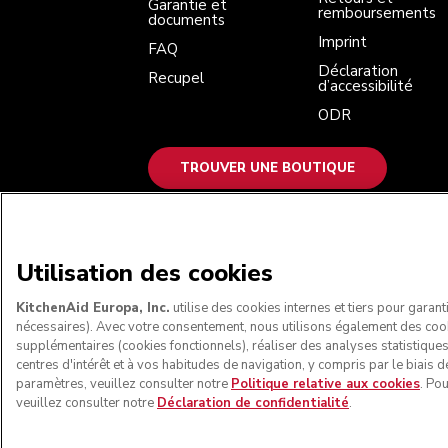
Garantie et
remboursements
documents
Imprint
FAQ
Déclaration
Recupel
d’accessibilité
ODR
TROUVER UNE BOUTIQUE
NOUS ACCEPTONS
Utilisation des cookies
KitchenAid Europa, Inc.
utilise des cookies internes et tiers pour garant
nécessaires). Avec votre consentement, nous utilisons également des coo
supplémentaires (cookies fonctionnels), réaliser des analyses statistique
centres d'intérêt et à vos habitudes de navigation, y compris par le biais d
paramètres, veuillez consulter notre
Politique relative aux cookies
. Po
veuillez consulter notre
Déclaration de confidentialité
.
© KitchenAid 2026 - Tous droits réservés. Kit