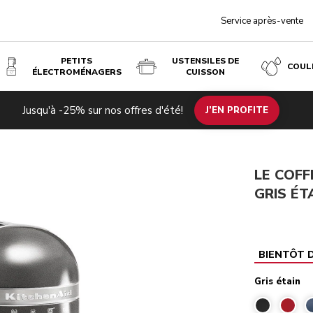
Service après-vente
PETITS
USTENSILES DE
COUL
ÉLECTROMÉNAGERS
CUISSON
Gris é
€ 407,
Jusqu'à -25% sur nos offres d'été!
J’EN PROFITE
LE COFF
GRIS ÉT
BIENTÔT 
Gris étain