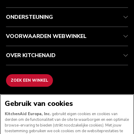
Health check
Algemene voorwaarden
Het merk
Zoek een winkel
Klantenservice
Verzending en levering
Onze geschiedenis
ONDERSTEUNING
Je bestelling volgen
Retournering en terugbetaling
Garantie en documenten
Imprint
Veelgestelde vragen
Toegankelijkheidsverklaring
Recupel
ODR
VOORWAARDEN WEBWINKEL
OVER KITCHENAID
ZOEK EEN WINKEL
WE ACCEPTEREN
Gebruik van cookies
KitchenAid Europa, Inc.
gebruikt eigen cookies en cookies van
derden om de functionaliteit van de site te waarborgen en een optimale
browse-ervaring te bieden (strikt noodzakelijke cookies). Met jouw
VOLG ONS
toestemming gebruiken we ook cookies om de websiteprestaties te