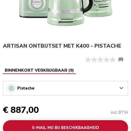
ARTISAN ONTBIJTSET MET K400 - PISTACHE
(0)
BINNENKORT VERKRIJGBAAR
(
9
)
Pistache
Arrow
€ 887,00
incl. BTW
E-MAIL MIJ BIJ BESCHIKBAARHEID