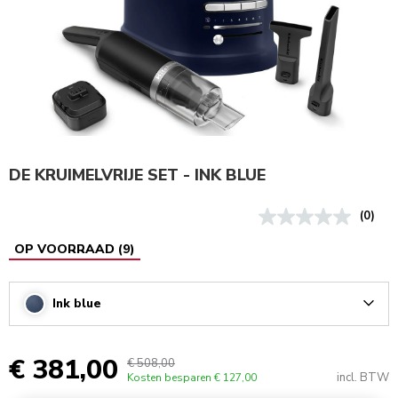
DE KRUIMELVRIJE SET - INK BLUE
(0)
OP VOORRAAD
(
9
)
Ink blue
Arrow
€ 381,00
€ 508,00
incl. BTW
Kosten besparen
€ 127,00