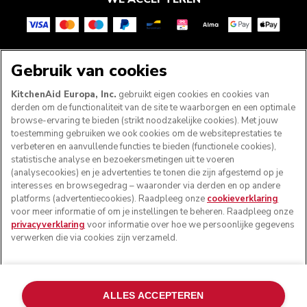
VOLG ONS
Gebruik van cookies
KitchenAid Europa, Inc.
gebruikt eigen cookies en cookies van
derden om de functionaliteit van de site te waarborgen en een optimale
browse-ervaring te bieden (strikt noodzakelijke cookies). Met jouw
toestemming gebruiken we ook cookies om de websiteprestaties te
verbeteren en aanvullende functies te bieden (functionele cookies),
statistische analyse en bezoekersmetingen uit te voeren
(analysecookies) en je advertenties te tonen die zijn afgestemd op je
interesses en browsegedrag – waaronder via derden en op andere
platforms (advertentiecookies). Raadpleeg onze
cookieverklaring
voor meer informatie of om je instellingen te beheren. Raadpleeg onze
© KitchenAid 2026 - Alle rechten voorbehouden.
privacyverklaring
voor informatie over hoe we persoonlijke gegevens
KitchenAid en het design van de keukenrobot zijn
verwerken die via cookies zijn verzameld.
handelsmerken in de Verenigde Staten en andere landen.
Mijn cookies beheren
Privacyverklaring
Cookiebeleid
ALLES ACCEPTEREN
Andere landen
Online geschillenafhandeling