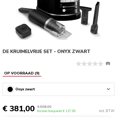
DE KRUIMELVRIJE SET - ONYX ZWART
(0)
OP VOORRAAD
(
9
)
Onyx zwart
Arrow
€ 381,00
€ 508,00
incl. BTW
Kosten besparen
€ 127,00