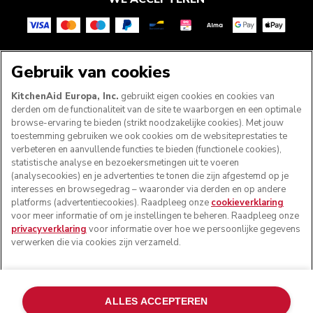
VOLG ONS
Gebruik van cookies
KitchenAid Europa, Inc.
gebruikt eigen cookies en cookies van
derden om de functionaliteit van de site te waarborgen en een optimale
browse-ervaring te bieden (strikt noodzakelijke cookies). Met jouw
toestemming gebruiken we ook cookies om de websiteprestaties te
verbeteren en aanvullende functies te bieden (functionele cookies),
statistische analyse en bezoekersmetingen uit te voeren
(analysecookies) en je advertenties te tonen die zijn afgestemd op je
interesses en browsegedrag – waaronder via derden en op andere
platforms (advertentiecookies). Raadpleeg onze
cookieverklaring
voor meer informatie of om je instellingen te beheren. Raadpleeg onze
© KitchenAid 2026 - Alle rechten voorbehouden.
privacyverklaring
voor informatie over hoe we persoonlijke gegevens
KitchenAid en het design van de keukenrobot zijn
verwerken die via cookies zijn verzameld.
handelsmerken in de Verenigde Staten en andere landen.
Mijn cookies beheren
Privacyverklaring
Cookiebeleid
ALLES ACCEPTEREN
Andere landen
Online geschillenafhandeling