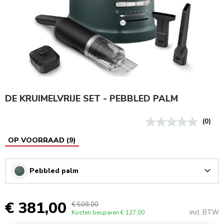
DE KRUIMELVRIJE SET - PEBBLED PALM
(0)
OP VOORRAAD
(
9
)
Pebbled palm
Arrow
€ 381,00
€ 508,00
incl. BTW
Kosten besparen
€ 127,00