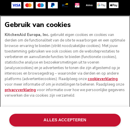
VOLG ONS
Gebruik van cookies
KitchenAid Europa, Inc.
gebruikt eigen cookies en cookies van
derden om de functionaliteit van de site te waarborgen en een optimale
browse-ervaring te bieden (strikt noodzakelijke cookies). Met jouw
toestemming gebruiken we ook cookies om de websiteprestaties te
verbeteren en aanvullende functies te bieden (functionele cookies),
statistische analyse en bezoekersmetingen uit te voeren
(analysecookies) en je advertenties te tonen die zijn afgestemd op je
interesses en browsegedrag – waaronder via derden en op andere
platforms (advertentiecookies). Raadpleeg onze
cookieverklaring
voor meer informatie of om je instellingen te beheren. Raadpleeg onze
© KitchenAid 2026 - Alle rechten voorbehouden.
privacyverklaring
voor informatie over hoe we persoonlijke gegevens
KitchenAid en het design van de keukenrobot zijn
verwerken die via cookies zijn verzameld.
handelsmerken in de Verenigde Staten en andere landen.
Mijn cookies beheren
Privacyverklaring
Cookiebeleid
ALLES ACCEPTEREN
Andere landen
Online geschillenafhandeling