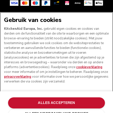
VOLG ONS
Gebruik van cookies
KitchenAid Europa, Inc.
gebruikt eigen cookies en cookies van
derden om de functionaliteit van de site te waarborgen en een optimale
browse-ervaring te bieden (strikt noodzakelijke cookies). Met jouw
toestemming gebruiken we ook cookies om de websiteprestaties te
verbeteren en aanvullende functies te bieden (functionele cookies),
statistische analyse en bezoekersmetingen uit te voeren
(analysecookies) en je advertenties te tonen die zijn afgestemd op je
interesses en browsegedrag – waaronder via derden en op andere
platforms (advertentiecookies). Raadpleeg onze
cookieverklaring
voor meer informatie of om je instellingen te beheren. Raadpleeg onze
© KitchenAid 2026 - Alle rechten voorbehouden.
privacyverklaring
voor informatie over hoe we persoonlijke gegevens
KitchenAid en het design van de keukenrobot zijn
verwerken die via cookies zijn verzameld.
handelsmerken in de Verenigde Staten en andere landen.
Mijn cookies beheren
Privacyverklaring
Cookiebeleid
ALLES ACCEPTEREN
Andere landen
Online geschillenafhandeling