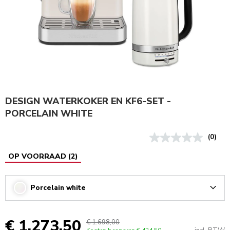
DESIGN WATERKOKER EN KF6-SET -
PORCELAIN WHITE
(0)
OP VOORRAAD
(
2
)
Porcelain white
Arrow
€ 1.273,50
€ 1.698,00