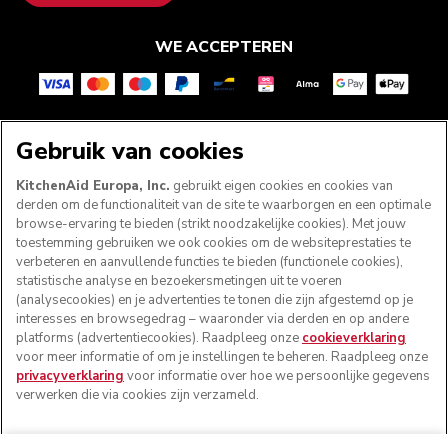
WE ACCEPTEREN
VOLG ONS
Gebruik van cookies
KitchenAid Europa, Inc.
gebruikt eigen cookies en cookies van
derden om de functionaliteit van de site te waarborgen en een optimale
browse-ervaring te bieden (strikt noodzakelijke cookies). Met jouw
toestemming gebruiken we ook cookies om de websiteprestaties te
verbeteren en aanvullende functies te bieden (functionele cookies),
statistische analyse en bezoekersmetingen uit te voeren
(analysecookies) en je advertenties te tonen die zijn afgestemd op je
interesses en browsegedrag – waaronder via derden en op andere
platforms (advertentiecookies). Raadpleeg onze
cookieverklaring
voor meer informatie of om je instellingen te beheren. Raadpleeg onze
© KitchenAid 2026 - Alle rechten voorbehouden.
privacyverklaring
voor informatie over hoe we persoonlijke gegevens
KitchenAid en het design van de keukenrobot zijn
verwerken die via cookies zijn verzameld.
handelsmerken in de Verenigde Staten en andere landen.