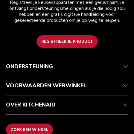
Registreer je keukenapparaten met een gerust hart. Je
ontvangt ondersteuningsmeldingen als je die nodig zou
hebben en een gratis digitale handleiding voor
geselecteerde producten om je op weg te helpen.
REGISTREER JE PRODUCT
Health check
Algemene voorwaarden
Het merk
Zoek een winkel
Klantenservice
Verzending en levering
Onze geschiedenis
ONDERSTEUNING
Je bestelling volgen
Retournering en terugbetaling
Garantie en documenten
Imprint
Veelgestelde vragen
Toegankelijkheidsverklaring
Recupel
ODR
VOORWAARDEN WEBWINKEL
OVER KITCHENAID
ZOEK EEN WINKEL