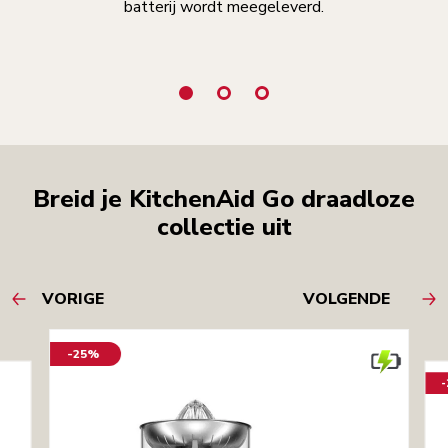
batterij wordt meegeleverd.
geb
Breid je KitchenAid Go draadloze
collectie uit
VORIGE
VOLGENDE
-25%