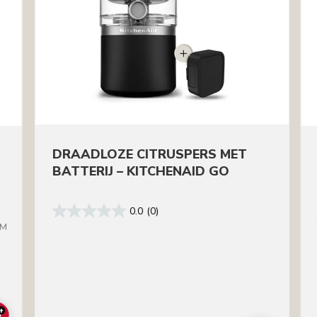
DRAADLOZE CITRUSPERS MET
BATTERIJ – KITCHENAID GO
0.0
(0)
BM
+