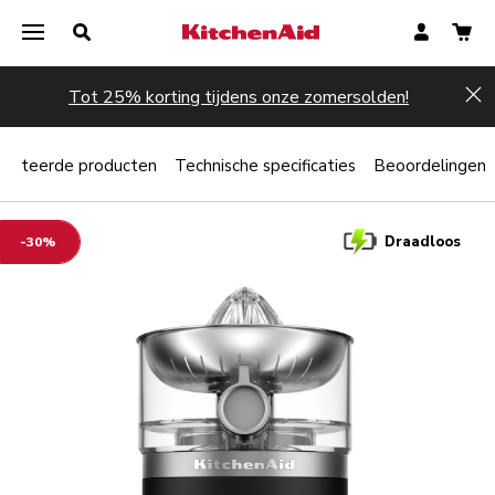
Tot 25% korting tijdens onze zomersolden!
Hi
elateerde producten
Technische specificaties
Beoordelingen
Draadloos
-30%