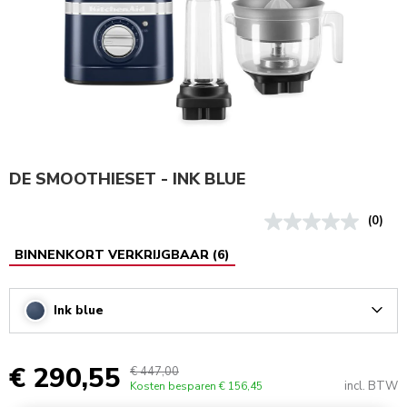
DE SMOOTHIESET - INK BLUE
(0)
BINNENKORT VERKRIJGBAAR
(
6
)
Ink blue
Arrow
€ 290,55
€ 447,00
incl. BTW
Kosten besparen
€ 156,45