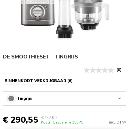
DE SMOOTHIESET - TINGRIJS
(0)
BINNENKORT VERKRIJGBAAR
(
6
)
Tingrijs
Arrow
€ 290,55
€ 447,00
incl. BTW
Kosten besparen
€ 156,45