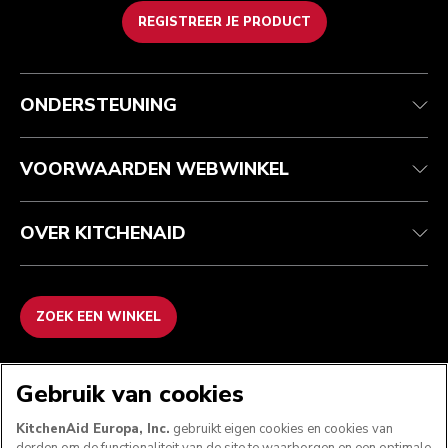
REGISTREER JE PRODUCT
Health check
Algemene voorwaarden
Het merk
Zoek een winkel
Klantenservice
Verzending en levering
Onze geschiedenis
ONDERSTEUNING
Je bestelling volgen
Retournering en terugbetaling
Garantie en documenten
Imprint
Veelgestelde vragen
Toegankelijkheidsverklaring
Recupel
ODR
VOORWAARDEN WEBWINKEL
OVER KITCHENAID
ZOEK EEN WINKEL
WE ACCEPTEREN
Gebruik van cookies
KitchenAid Europa, Inc.
gebruikt eigen cookies en cookies van