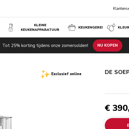
Klantens
KLEINE
KEUKENGEREI
KLEU
KEUKENAPPARATUUR
€ 
Tot 25% korting tijdens onze zomersolden!
NU KOPEN
DE SOE
Exclusief online
€ 390