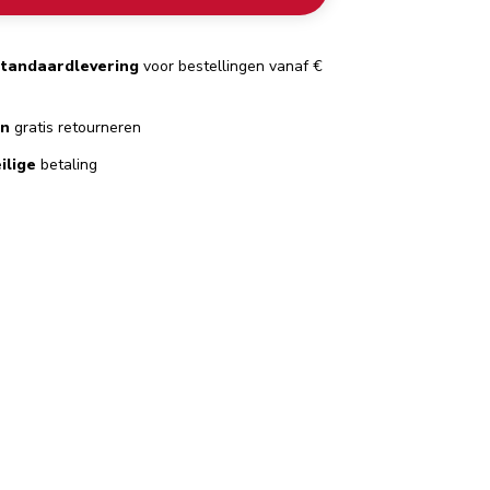
standaardlevering
voor bestellingen vanaf €
en
gratis retourneren
ilige
betaling