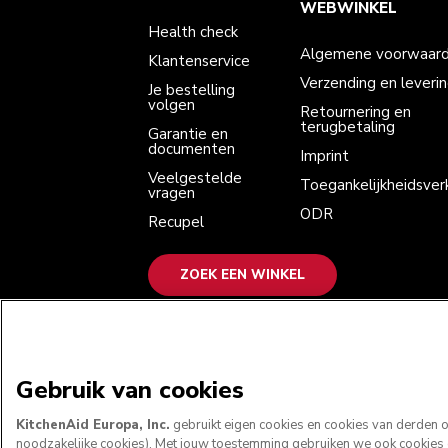
Je bestelling volgen
Retournering en terugbetaling
WEBWINKEL
Garantie en documenten
Imprint
Health check
Veelgestelde vragen
Toegankelijkheidsverklaring
Recupel
ODR
Algemene voorwaar
Klantenservice
Verzending en leveri
Je bestelling
volgen
Retournering en
terugbetaling
Garantie en
documenten
Imprint
Veelgestelde
Toegankelijkheidsverk
vragen
ODR
Recupel
ZOEK EEN WINKEL
WE ACCEPTEREN
Gebruik van cookies
KitchenAid Europa, Inc.
gebruikt eigen cookies en cookies van derden om
noodzakelijke cookies). Met jouw toestemming gebruiken we ook cookies om