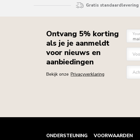
Gratis standaardlevering 
Ontvang 5% korting
You
als je je aanmeldt
voor nieuws en
Vo
aanbiedingen
Ach
Bekijk onze
Privacyverklaring
Health check
Algemene voorwaarden
Het merk
Zoek een winkel
ONDERSTEUNING
VOORWAARDEN
Klantenservice
Verzending en levering
Onze geschiedenis