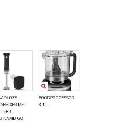
AADLOZE
FOODPROCESSOR
AFMIXER MET
3,1 L
TERIJ -
CHENAID GO