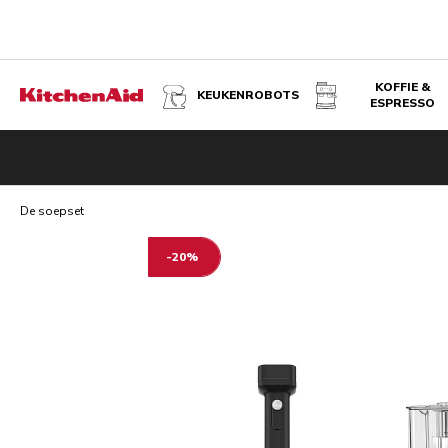
KOFFIE &
KEUKENROBOTS
ESPRESSO
DE SOEPSET
De soepset
-20%