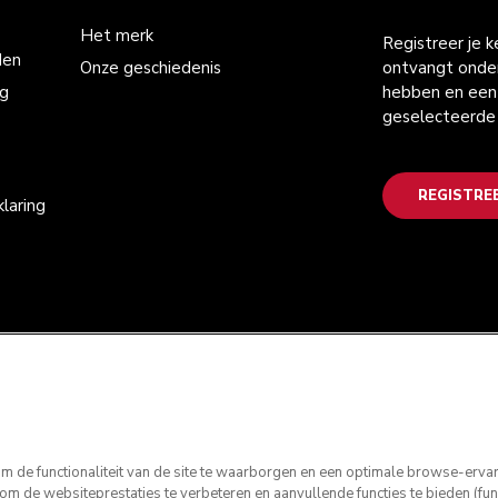
Het merk
Registreer je 
den
Onze geschiedenis
ontvangt onder
ng
hebben en een 
geselecteerde
REGISTRE
laring
 de functionaliteit van de site te waarborgen en een optimale browse-ervarin
 de websiteprestaties te verbeteren en aanvullende functies te bieden (func