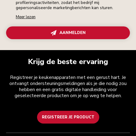
profileringsactiviteiten, zodat het bedrijf mij
gepersonaliseerde marketingberichten kan sturen.
Meer lezen
AANMELDEN
Krijg de beste ervaring
Registreer je keukenapparaten met een gerust hart. Je
ontvangt ondersteuningsmeldingen als je die nodig zou
hebben en een gratis digitale handleiding voor
geselecteerde producten om je op weg te helpen.
REGISTREER JE PRODUCT
Health check
Algemene voorwaarden
Het merk
Zoek een winkel