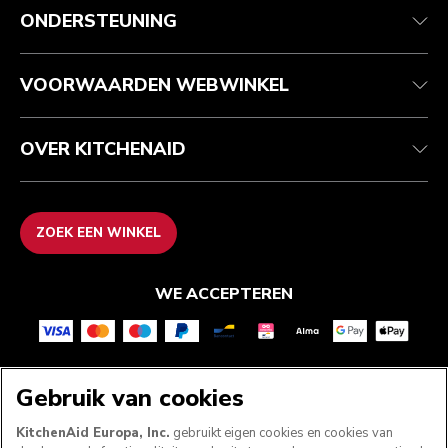
Klantenservice
Verzending en levering
Onze geschiedenis
ONDERSTEUNING
Je bestelling volgen
Retournering en terugbetaling
Garantie en documenten
Imprint
Veelgestelde vragen
Toegankelijkheidsverklaring
Recupel
ODR
VOORWAARDEN WEBWINKEL
OVER KITCHENAID
ZOEK EEN WINKEL
WE ACCEPTEREN
VOLG ONS
Gebruik van cookies
KitchenAid Europa, Inc.
gebruikt eigen cookies en cookies van