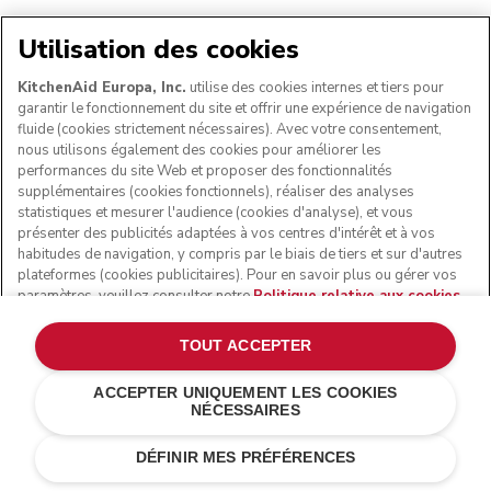
Utilisation des cookies
KitchenAid Europa, Inc.
utilise des cookies internes et tiers pour
garantir le fonctionnement du site et offrir une expérience de navigation
fluide (cookies strictement nécessaires). Avec votre consentement,
nous utilisons également des cookies pour améliorer les
performances du site Web et proposer des fonctionnalités
supplémentaires (cookies fonctionnels), réaliser des analyses
statistiques et mesurer l'audience (cookies d'analyse), et vous
présenter des publicités adaptées à vos centres d'intérêt et à vos
habitudes de navigation, y compris par le biais de tiers et sur d'autres
plateformes (cookies publicitaires). Pour en savoir plus ou gérer vos
Besoin d’aide?
Consultez notre
FAQ
ou
contactez-nous
.
paramètres, veuillez consulter notre
Politique relative aux cookies
.
Pour connaître la façon dont nous traitons les données personnelles
collectées via les cookies, veuillez consulter notre
Déclaration de
TOUT ACCEPTER
confidentialité
.
© KitchenAid 2026 - All rights reserved
ACCEPTER UNIQUEMENT LES COOKIES
NÉCESSAIRES
Politique de confidentialité
Politique en matière de cookies
Autres pays
Résolution des litiges en ligne
DÉFINIR MES PRÉFÉRENCES