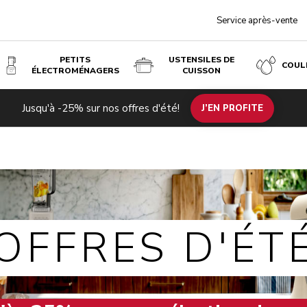
Service après-vente
PETITS
USTENSILES DE
COUL
ÉLECTROMÉNAGERS
CUISSON
Jusqu'à -25% sur nos offres d'été!
J’EN PROFITE
OFFRES D'ÉT