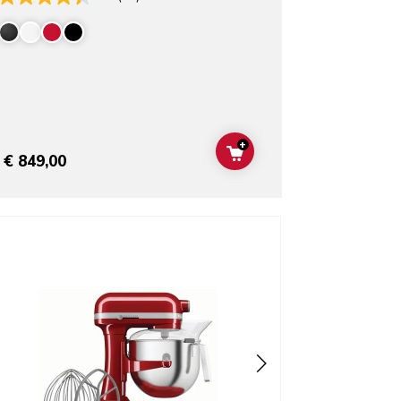
+
ADD TO CART
€ 849,00
o detail page