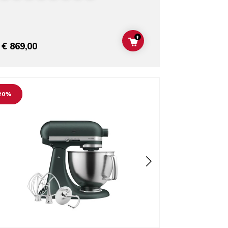
+
T
ADD TO CART
€ 869,00
o detail page
20%