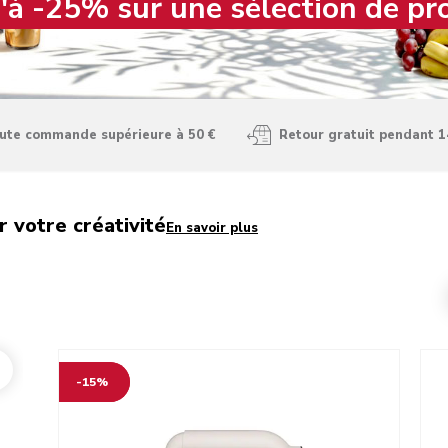
'à -25% sur une sélection de pr
oute commande supérieure à 50 €
Retour gratuit pendant 1
r votre créativité
En savoir plus
Go to detail page
Go t
-15%