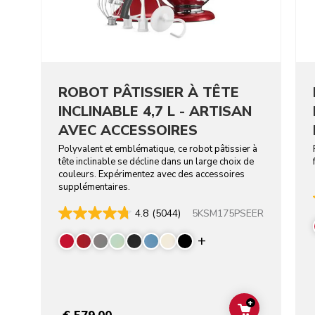
ROBOT PÂTISSIER À TÊTE
INCLINABLE 4,7 L - ARTISAN
AVEC ACCESSOIRES
Polyvalent et emblématique, ce robot pâtissier à
tête inclinable se décline dans un large choix de
couleurs. Expérimentez avec des accessoires
supplémentaires.
5KSM175PSEER
4.8
(5044)
Display more colo
+
ADD TO CAR