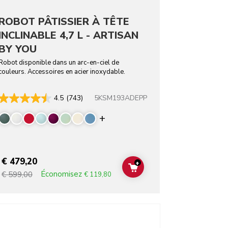
ROBOT PÂTISSIER À TÊTE
INCLINABLE 4,7 L - ARTISAN
BY YOU
Robot disponible dans un arc-en-ciel de
couleurs. Accessoires en acier inoxydable.
5KSM193ADEPP
4.5
(743)
Display more colors
€ 479,20
+
T
ADD TO CART
Économisez
€ 599,00
€ 119,80
o detail page