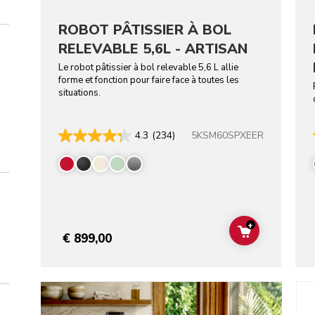
ROBOT PÂTISSIER À BOL
RELEVABLE 5,6L - ARTISAN
Le robot pâtissier à bol relevable 5,6 L allie
forme et fonction pour faire face à toutes les
situations.
5KSM60SPXEER
4.3
(234)
+
ADD TO CAR
€ 899,00
Go t