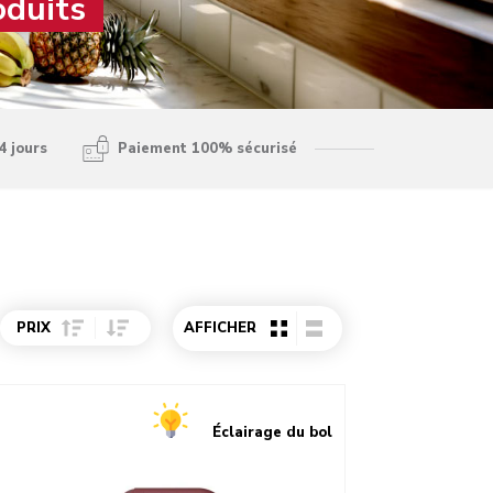
oduits
4 jours
Paiement 100% sécurisé
Sort Price ascending
Sort Price descending
PRIX
AFFICHER
o detail page
Éclairage du bol