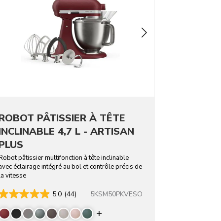
ROBOT PÂTISSIER À TÊTE
INCLINABLE 4,7 L - ARTISAN
PLUS
Robot pâtissier multifonction à tête inclinable
avec éclairage intégré au bol et contrôle précis de
la vitesse
5KSM50PKVESO
5.0
(44)
rs
Display more colors