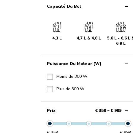
Capacité Du Bol
4,3 L
4,7 L & 4,8 L
5,6 L - 6,6 L 
6,9 L
Puissance Du Moteur (W)
Moins de 300 W
Plus de 300 W
Prix
€ 359 ~ € 999
€
359
€
999