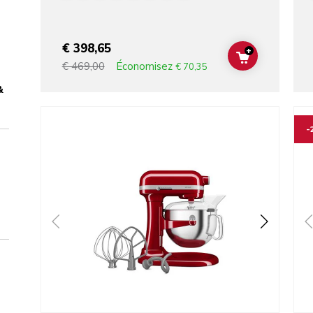
€ 398,65
+
ADD TO CAR
Économisez
€ 469,00
€ 70,35
&
Go to detail page
Go t
-