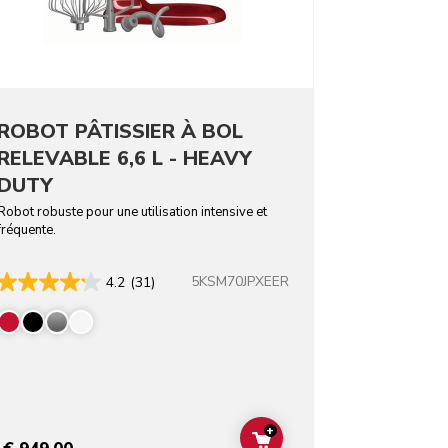
ROBOT PÂTISSIER À BOL
RELEVABLE 6,6 L - HEAVY
DUTY
Robot robuste pour une utilisation intensive et
fréquente.
5KSM70JPXEER
4.2
(31)
rs
+
T
ADD TO CART