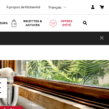
Français
À propos de KitchenAid
RECETTES &
OFFRES
EURS
ASTUCES
D'ÉTÉ
Hid
É