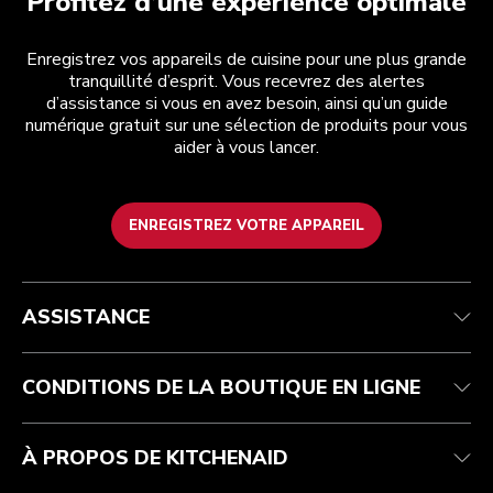
Profitez d’une expérience optimale
Enregistrez vos appareils de cuisine pour une plus grande
tranquillité d’esprit. Vous recevrez des alertes
d’assistance si vous en avez besoin, ainsi qu’un guide
numérique gratuit sur une sélection de produits pour vous
aider à vous lancer.
ENREGISTREZ VOTRE APPAREIL
Health Check
Conditions générales de vente
La marque
Trouver une boutique
Service après-vente
Expédition et livraison
Notre histoire
ASSISTANCE
Suivez votre commande
Retours et remboursements
Garantie et documents
Imprint
FAQ
Déclaration d’accessibilité
Recupel
ODR
CONDITIONS DE LA BOUTIQUE EN LIGNE
À PROPOS DE KITCHENAID