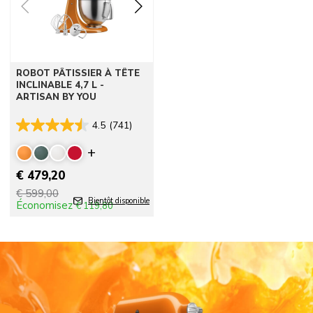
ROBOT PÂTISSIER À TÊTE
INCLINABLE 4,7 L -
ARTISAN BY YOU
4.5
(741)
Display more colors
€ 479,20
€ 599,00
Bientôt disponible
Économisez
€ 119,80