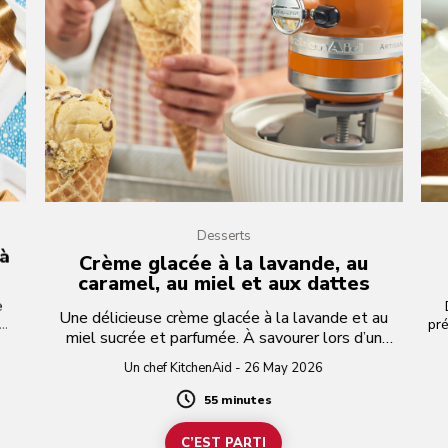
Desserts
 à
Crème glacée à la lavande, au
caramel, au miel et aux dattes
e
Une délicieuse crème glacée à la lavande et au
pré
miel sucrée et parfumée. À savourer lors d’un
c un
après-midi d’été ensoleillé.
pi
Un chef KitchenAid - 26 May 2026
55 minutes
Duration
C’EST PARTI