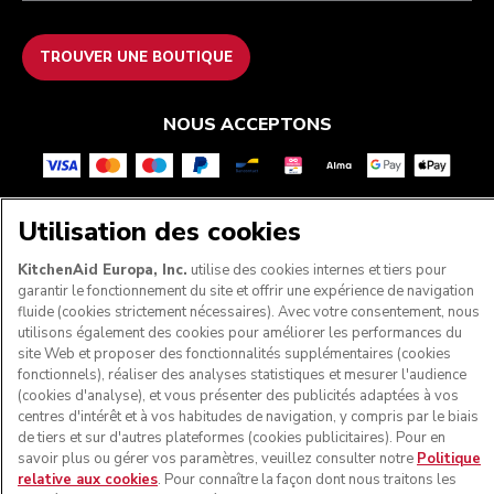
TROUVER UNE BOUTIQUE
NOUS ACCEPTONS
Utilisation des cookies
SUIVEZ-NOUS
KitchenAid Europa, Inc.
utilise des cookies internes et tiers pour
garantir le fonctionnement du site et offrir une expérience de navigation
fluide (cookies strictement nécessaires). Avec votre consentement, nous
utilisons également des cookies pour améliorer les performances du
site Web et proposer des fonctionnalités supplémentaires (cookies
fonctionnels), réaliser des analyses statistiques et mesurer l'audience
(cookies d'analyse), et vous présenter des publicités adaptées à vos
centres d'intérêt et à vos habitudes de navigation, y compris par le biais
de tiers et sur d'autres plateformes (cookies publicitaires). Pour en
savoir plus ou gérer vos paramètres, veuillez consulter notre
Politique
relative aux cookies
. Pour connaître la façon dont nous traitons les
© KitchenAid 2026 - Tous droits réservés. KitchenAid et la