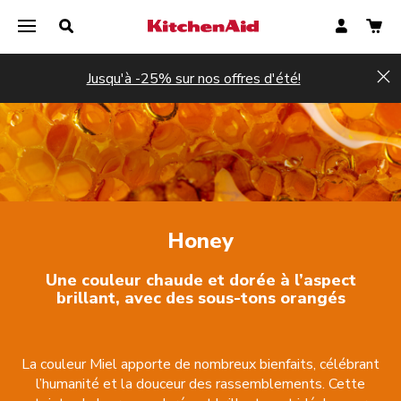
Jusqu'à -25% sur nos offres d'été!
Hi
Honey
Une couleur chaude et dorée à l’aspect
brillant, avec des sous-tons orangés
La couleur Miel apporte de nombreux bienfaits, célébrant
l’humanité et la douceur des rassemblements. Cette