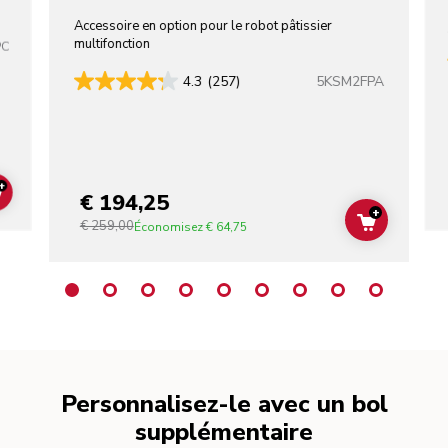
Accessoire en option pour le robot pâtissier
multifonction
PC
5KSM2FPA
4.3
(257)
+
€ 194,25
ADD TO CART
+
€ 259,00
ADD TO C
Économisez
€ 64,75
Personnalisez-le avec un bol
supplémentaire