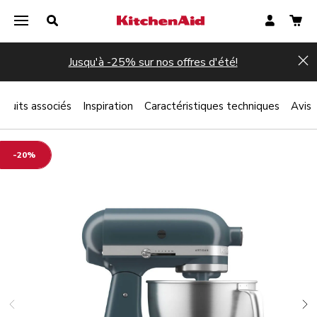
Jusqu'à -25% sur nos offres d'été!
Hi
oduits associés
Inspiration
Caractéristiques techniques
Avis
-20%