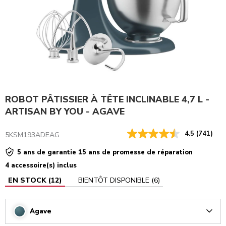
ROBOT PÂTISSIER À TÊTE INCLINABLE 4,7 L -
ARTISAN BY YOU - AGAVE
4.5
(741)
5KSM193ADEAG
5 ans de garantie 15 ans de promesse de réparation
4 accessoire(s) inclus
EN STOCK
(
12
)
BIENTÔT DISPONIBLE
(
6
)
Agave
Arrow