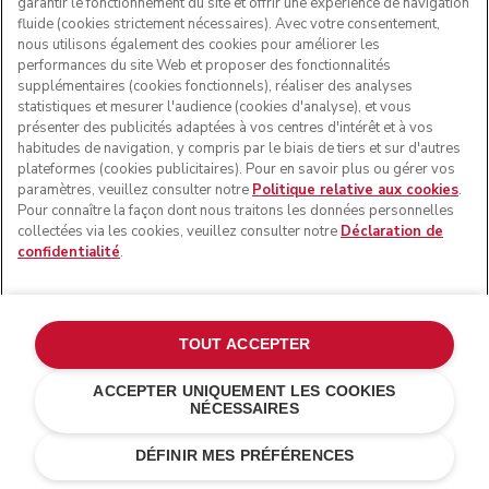
garantir le fonctionnement du site et offrir une expérience de navigation
fluide (cookies strictement nécessaires). Avec votre consentement,
nous utilisons également des cookies pour améliorer les
performances du site Web et proposer des fonctionnalités
supplémentaires (cookies fonctionnels), réaliser des analyses
statistiques et mesurer l'audience (cookies d'analyse), et vous
présenter des publicités adaptées à vos centres d'intérêt et à vos
habitudes de navigation, y compris par le biais de tiers et sur d'autres
plateformes (cookies publicitaires). Pour en savoir plus ou gérer vos
paramètres, veuillez consulter notre
Politique relative aux cookies
.
Pour connaître la façon dont nous traitons les données personnelles
collectées via les cookies, veuillez consulter notre
Déclaration de
confidentialité
.
Personnaliser avec une gravure
€ 20,00
TOUT ACCEPTER
Votre gravure (0/24)
ACCEPTER UNIQUEMENT LES COOKIES
NÉCESSAIRES
Agave
€ 599,00
AJOUTER AU PANIER
DÉFINIR MES PRÉFÉRENCES
€ 479,20
Économies de
coûts
€ 119,80