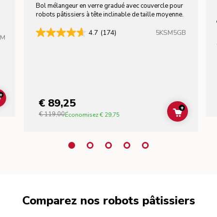
Bol mélangeur en verre gradué avec couvercle pour
robots pâtissiers à tête inclinable de taille moyenne.
5KSM5GB
4.7
(174)
HM
+
€ 89,25
ADD TO CART
+
€ 119,00
ADD TO C
Économisez
€ 29,75
Comparez nos robots pâtissiers