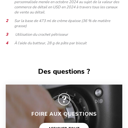
personnalisée menée en octobre 2024 au sujet de la valeur des
commerce de détail en USD en 2024 à travers tous les canaux
de vente au détail.
Sur la base de 473 ml de crème épaisse (36 % de matière
grasse)
Utilisation du crochet pétrisseur
À l’aide du batteur, 28 g de pâte par biscuit
Des questions ?
FOIRE AUX QUESTIONS