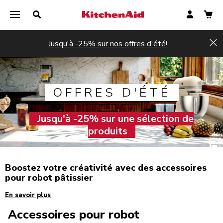
Jusqu'à -25% sur nos offres d'été!
Hi
OFFRES D'ÉTÉ
Jusqu'à -25% sur une sélection de
produits
Boostez votre créativité avec des accessoires
pour robot pâtissier
En savoir plus
Accessoires pour robot