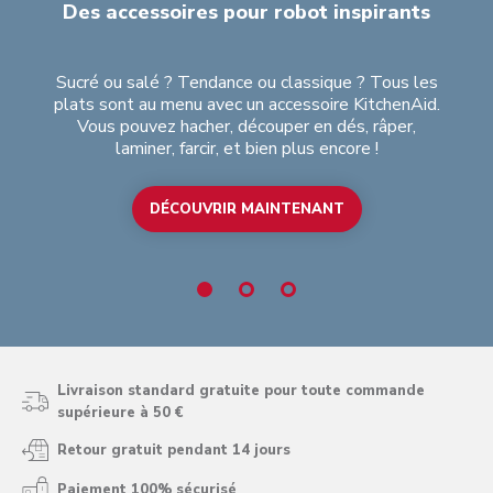
Des accessoires pour robot inspirants
Sucré ou salé ? Tendance ou classique ? Tous les
No
plats sont au menu avec un accessoire KitchenAid.
de
Vous pouvez hacher, découper en dés, râper,
les
laminer, farcir, et bien plus encore !
DÉCOUVRIR MAINTENANT
Livraison standard gratuite pour toute commande
supérieure à 50 €
Retour gratuit pendant 14 jours
Paiement 100% sécurisé