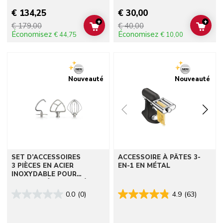
€ 134,25
€ 30,00
+
+
€ 179,00
€ 40,00
ADD TO CART
ADD 
Économisez
Économisez
€ 44,75
€ 10,00
Go to detail page
Go to detail page
Nouveauté
Nouveauté
SET D’ACCESSOIRES
ACCESSOIRE À PÂTES 3-
3 PIÈCES EN ACIER
EN-1 EN MÉTAL
INOXYDABLE POUR
ROBOTS PÂTISSIERS À
TÊTE INCLINABLE
0.0
(0)
4.9
(63)