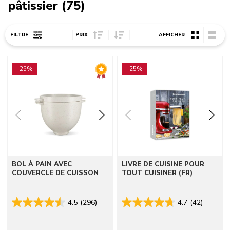
pâtissier (75)
Sort Price ascending
Sort Price descending
FILTRE
PRIX
AFFICHER
Go to detail page
Go to detail page
-25%
-25%
BOL À PAIN AVEC
LIVRE DE CUISINE POUR
COUVERCLE DE CUISSON
TOUT CUISINER (FR)
4.5
(296)
4.7
(42)