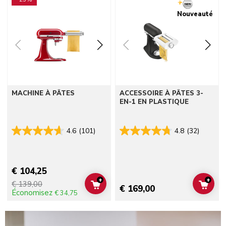
Nouveauté
MACHINE À PÂTES
ACCESSOIRE À PÂTES 3-
EN-1 EN PLASTIQUE
4.6
(101)
4.8
(32)
€ 104,25
+
+
€ 139,00
ADD TO CART
ADD 
€ 169,00
Économisez
€ 34,75