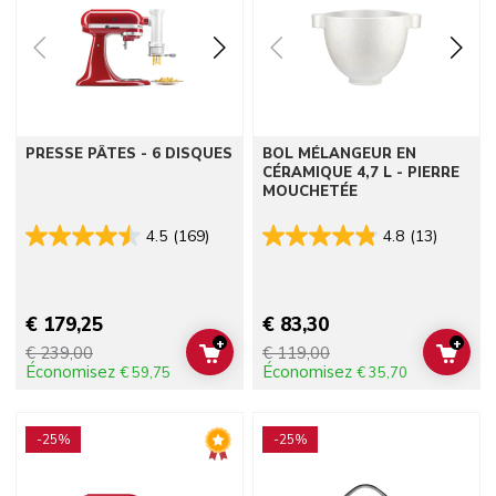
PRESSE PÂTES - 6 DISQUES
BOL MÉLANGEUR EN
CÉRAMIQUE 4,7 L - PIERRE
MOUCHETÉE
4.5
(169)
4.8
(13)
€ 179,25
€ 83,30
+
+
€ 239,00
€ 119,00
ADD TO CART
ADD 
Économisez
Économisez
€ 59,75
€ 35,70
Go to detail page
Go to detail page
-25%
-25%