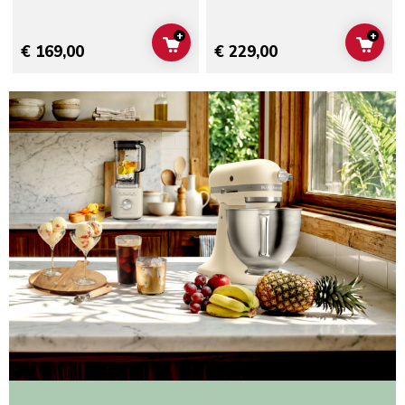
+
+
ADD TO CART
ADD 
€ 169,00
€ 229,00