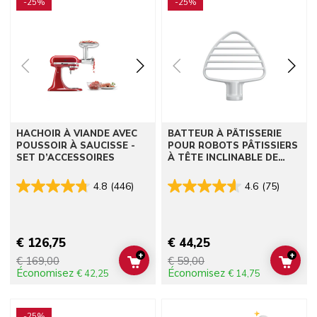
-25%
-25%
HACHOIR À VIANDE AVEC
BATTEUR À PÂTISSERIE
POUSSOIR À SAUCISSE -
POUR ROBOTS PÂTISSIERS
SET D’ACCESSOIRES
À TÊTE INCLINABLE DE
TAILLE MOYENNE
4.8
(446)
4.6
(75)
€ 126,75
€ 44,25
+
+
€ 169,00
€ 59,00
ADD TO CART
ADD 
Économisez
Économisez
€ 42,25
€ 14,75
Go to detail page
Go to detail page
-25%