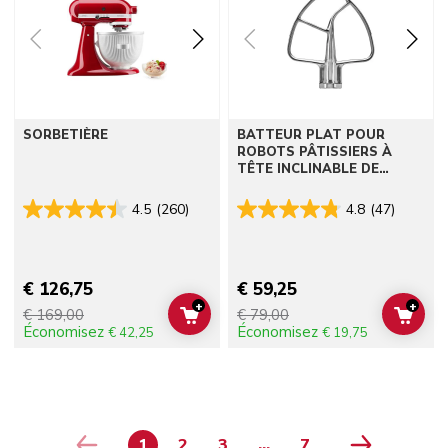
SORBETIÈRE
BATTEUR PLAT POUR
ROBOTS PÂTISSIERS À
TÊTE INCLINABLE DE
TAILLE MOYENNE - ACIER
INOXYDABLE
4.5
(260)
4.8
(47)
€ 126,75
€ 59,25
+
+
€ 169,00
€ 79,00
ADD TO CART
ADD 
Économisez
Économisez
€ 42,25
€ 19,75
1
2
3
...
7