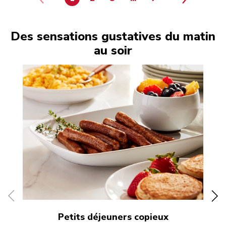
page 4
page 5
page 6
PAGE
PAGE
PAGE
PAGE
Des sensations gustatives du matin
au soir
Petits déjeuners copieux