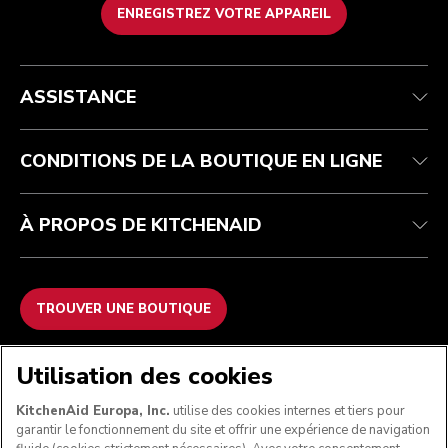
ENREGISTREZ VOTRE APPAREIL
Health Check
Conditions générales de vente
La marque
Trouver une boutique
Service après-vente
Expédition et livraison
Notre histoire
ASSISTANCE
Suivez votre commande
Retours et remboursements
Garantie et documents
Imprint
FAQ
Déclaration d’accessibilité
Recupel
ODR
CONDITIONS DE LA BOUTIQUE EN LIGNE
À PROPOS DE KITCHENAID
TROUVER UNE BOUTIQUE
NOUS ACCEPTONS
Utilisation des cookies
KitchenAid Europa, Inc.
utilise des cookies internes et tiers pour
garantir le fonctionnement du site et offrir une expérience de navigation