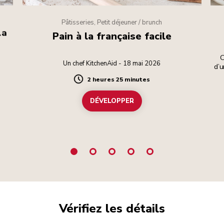
Pâtisseries, Petit déjeuner / brunch
la
Pain à la française facile
C
Un chef KitchenAid - 18 mai 2026
d’
d
2 heures 25 minutes
Duration
DÉVELOPPER
Vérifiez les détails