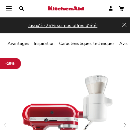
Jusqu'à -25% sur nos offres d'été!
Hi
 ?
Avantages
Inspiration
Caractéristiques techniques
Avis
-25%