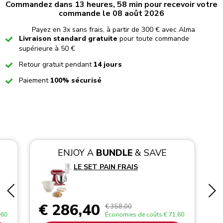
Commandez dans 13 heures, 58 min pour recevoir votre
commande le 08 août 2026
Payez en 3x sans frais, à partir de 300 € avec Alma
Checked
Livraison standard gratuite
pour toute commande
supérieure à 50 €
Checked
Retour gratuit pendant
14 jours
Checked
Paiement
100% sécurisé
ENJOY A
BUNDLE
& SAVE
LE SET PAIN FRAIS
€ 286,40
€ 358,00
,60
Économies de coûts
€ 71,60