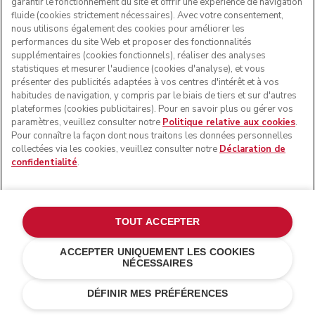
garantir le fonctionnement du site et offrir une expérience de navigation
fluide (cookies strictement nécessaires). Avec votre consentement,
nous utilisons également des cookies pour améliorer les
performances du site Web et proposer des fonctionnalités
supplémentaires (cookies fonctionnels), réaliser des analyses
statistiques et mesurer l'audience (cookies d'analyse), et vous
présenter des publicités adaptées à vos centres d'intérêt et à vos
habitudes de navigation, y compris par le biais de tiers et sur d'autres
plateformes (cookies publicitaires). Pour en savoir plus ou gérer vos
paramètres, veuillez consulter notre
Politique relative aux cookies
.
Pour connaître la façon dont nous traitons les données personnelles
collectées via les cookies, veuillez consulter notre
Déclaration de
confidentialité
.
TOUT ACCEPTER
ACCEPTER UNIQUEMENT LES COOKIES
NÉCESSAIRES
€ 179,00
€ 134,25
AJOUTER AU PANIER
Économies de
DÉFINIR MES PRÉFÉRENCES
coûts
€ 44,75