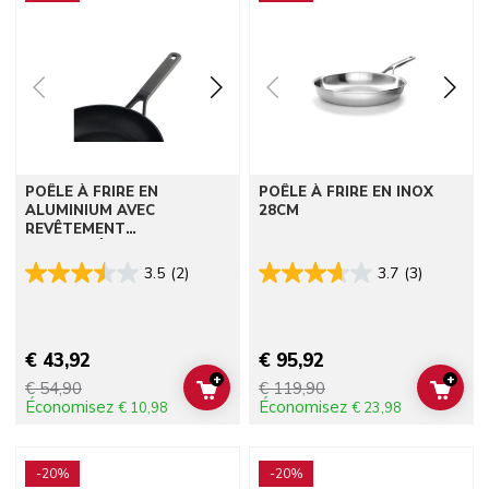
POÊLE À FRIRE EN
POÊLE À FRIRE EN INOX
ALUMINIUM AVEC
28CM
REVÊTEMENT
ANTIADHÉSIF 28CM
3.5
(2)
3.7
(3)
€ 43,92
€ 95,92
+
+
€ 54,90
€ 119,90
ADD TO CART
ADD 
Économisez
Économisez
€ 10,98
€ 23,98
Go to detail page
Go to detail page
-20%
-20%