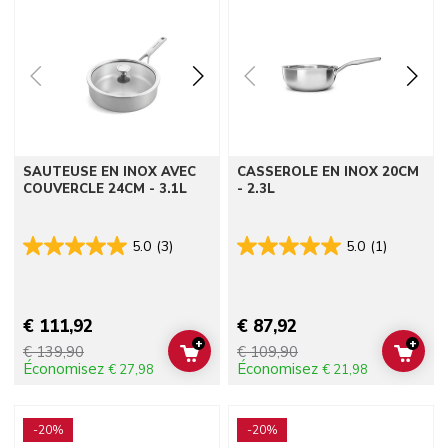
SAUTEUSE EN INOX AVEC
CASSEROLE EN INOX 20CM
COUVERCLE 24CM - 3.1L
- 2.3L
5.0
(3)
5.0
(1)
€ 111,92
€ 87,92
+
+
€ 139,90
€ 109,90
ADD TO CART
ADD 
Économisez
Économisez
€ 27,98
€ 21,98
Go to detail page
Go to detail page
-20%
-20%