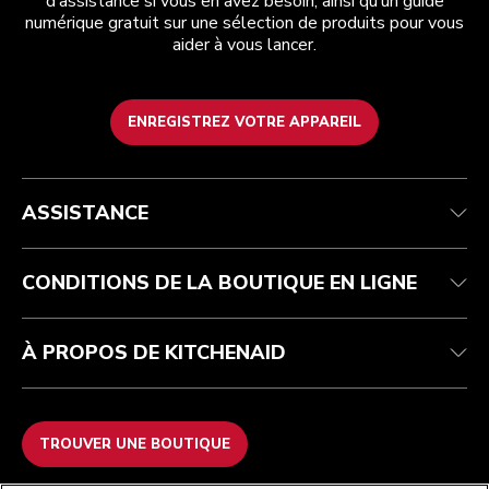
d’assistance si vous en avez besoin, ainsi qu’un guide
numérique gratuit sur une sélection de produits pour vous
aider à vous lancer.
ENREGISTREZ VOTRE APPAREIL
Health Check
Conditions générales de vente
La marque
Trouver une boutique
Service après-vente
Expédition et livraison
Notre histoire
ASSISTANCE
Suivez votre commande
Retours et remboursements
Garantie et documents
Imprint
FAQ
Déclaration d’accessibilité
Recupel
ODR
CONDITIONS DE LA BOUTIQUE EN LIGNE
À PROPOS DE KITCHENAID
TROUVER UNE BOUTIQUE