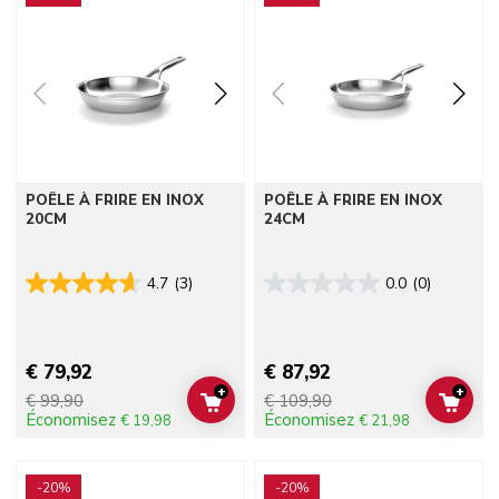
POÊLE À FRIRE EN INOX
POÊLE À FRIRE EN INOX
20CM
24CM
4.7
(3)
0.0
(0)
€ 79,92
€ 87,92
+
+
€ 99,90
€ 109,90
ADD TO CART
ADD 
Économisez
Économisez
€ 19,98
€ 21,98
Go to detail page
Go to detail page
-20%
-20%