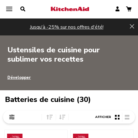
Jusqu'à -25% sur nos offres d'été!
Hi
Ustensiles de cuisine pour
sublimer vos recettes
Développer
Batteries de cuisine (30)
Sort Price ascending
Sort Price descending
AFFICHER
Go to detail page
Go to detail page
-20%
-20%