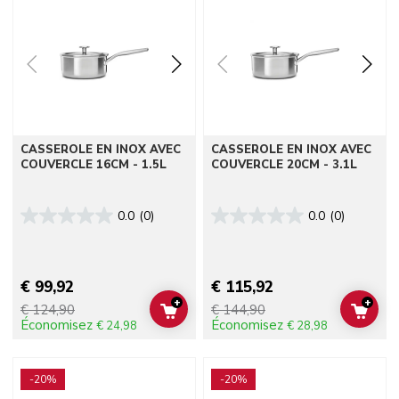
CASSEROLE EN INOX AVEC
CASSEROLE EN INOX AVEC
COUVERCLE 16CM - 1.5L
COUVERCLE 20CM - 3.1L
0.0
(0)
0.0
(0)
€ 99,92
€ 115,92
+
+
€ 124,90
€ 144,90
ADD TO CART
ADD 
Économisez
Économisez
€ 24,98
€ 28,98
Go to detail page
Go to detail page
-20%
-20%