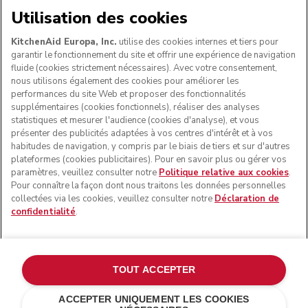
NOUS ACCEPTONS
Utilisation des cookies
KitchenAid Europa, Inc.
utilise des cookies internes et tiers pour
garantir le fonctionnement du site et offrir une expérience de navigation
fluide (cookies strictement nécessaires). Avec votre consentement,
SUIVEZ-NOUS
nous utilisons également des cookies pour améliorer les
performances du site Web et proposer des fonctionnalités
supplémentaires (cookies fonctionnels), réaliser des analyses
statistiques et mesurer l'audience (cookies d'analyse), et vous
présenter des publicités adaptées à vos centres d'intérêt et à vos
habitudes de navigation, y compris par le biais de tiers et sur d'autres
plateformes (cookies publicitaires). Pour en savoir plus ou gérer vos
paramètres, veuillez consulter notre
Politique relative aux cookies
.
Pour connaître la façon dont nous traitons les données personnelles
collectées via les cookies, veuillez consulter notre
Déclaration de
confidentialité
.
© KitchenAid 2026 - Tous droits réservés. KitchenAid et la
forme du robot pâtissier multifonction sont des marques
commerciales aux États-Unis et ailleurs.
TOUT ACCEPTER
Gérer mes cookies
Politique de confidentialité
ACCEPTER UNIQUEMENT LES COOKIES