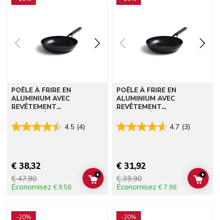
POÊLE À FRIRE EN
POÊLE À FRIRE EN
ALUMINIUM AVEC
ALUMINIUM AVEC
REVÊTEMENT
REVÊTEMENT
ANTIADHÉSIF 24CM
ANTIADHÉSIF 20CM
4.5
(4)
4.7
(3)
€ 38,32
€ 31,92
+
+
€ 47,90
€ 39,90
ADD TO CART
ADD 
Économisez
Économisez
€ 9,58
€ 7,98
Go to detail page
Go to detail page
-20%
-20%