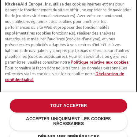
KitchenAid Europa, Inc.
utilise des cookies internes et tiers pour
garantir le fonctionnement du site et offrir une expérience de navigation
fluide (cookies strictement nécessaires). Avec votre consentement,
nous utilisons également des cookies pour améliorer les
performances du site Web et proposer des fonctionnalités
supplémentaires (cookies fonctionnels), réaliser des analyses
statistiques et mesurer l'audience (cookies d'analyse), et vous
présenter des publicités adaptées à vos centres d'intérêt et à vos
habitudes de navigation, y compris par le biais de tiers et sur d'autres
plateformes (cookies publicitaires). Pour en savoir plus ou gérer vos
paramètres, veuillez consulter notre
Politique relative aux cookies
.
© KitchenAid 2026 - Tous droits réservés. KitchenAid et la
Pour connaître la façon dont nous traitons les données personnelles
forme du robot pâtissier multifonction sont des marques
collectées via les cookies, veuillez consulter notre
Déclaration de
commerciales aux États-Unis et ailleurs.
confidentialité
.
Gérer mes cookies
Politique de confidentialité
Politique en matière de cookies
Autres pays
TOUT ACCEPTER
Résolution des litiges en ligne
ACCEPTER UNIQUEMENT LES COOKIES
NÉCESSAIRES
€ 169,90
€ 135,92
AJOUTER AU PANIER
Économies de
DÉFINIR MES PRÉFÉRENCES