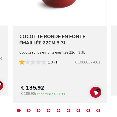
COCOTTE RONDE EN FONTE
ÉMAILLÉE 22CM 3.3L
Cocotte ronde en fonte émaillée 22cm 3.3L
01
CC006057-001
1.0
(1)
+
€ 135,92
ADD TO CART
+
€ 169,90
ADD TO C
Économisez
€ 33,98