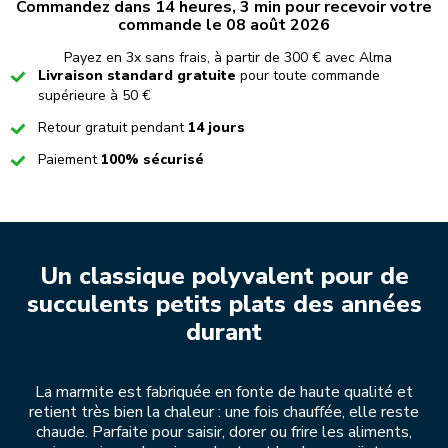
Commandez dans 14 heures, 3 min pour recevoir votre
commande le 08 août 2026
Payez en 3x sans frais, à partir de 300 € avec Alma
Checked
Livraison standard gratuite
pour toute commande
supérieure à 50 €
Checked
Retour gratuit pendant
14 jours
Checked
Paiement
100% sécurisé
Un classique polyvalent pour de
succulents petits plats des années
durant
La marmite est fabriquée en fonte de haute qualité et
retient très bien la chaleur : une fois chauffée, elle reste
chaude. Parfaite pour saisir, dorer ou frire les aliments,