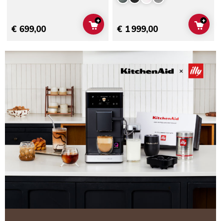
+
+
ADD TO CART
ADD 
€ 699,00
€ 1 999,00