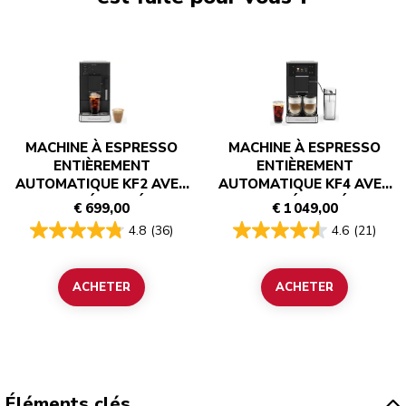
MACHINE À ESPRESSO
MACHINE À ESPRESSO
ENTIÈREMENT
ENTIÈREMENT
AUTOMATIQUE KF2 AVEC
AUTOMATIQUE KF4 AVEC
CAFÉ GLACÉ
CAFÉ GLACÉ
€ 699,00
€ 1 049,00
4.8
(36)
4.6
(21)
ACHETER
ACHETER
Éléments clés