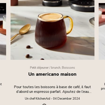
Petit déjeuner / brunch, Boissons
Un americano maison
at
Pour toutes les boissons à base de café, il faut
pr
d’abord un espresso parfait. Ajoutez de l’eau
chaude pour une boisson allongée.
Un chef KitchenAid - 04 December 2024