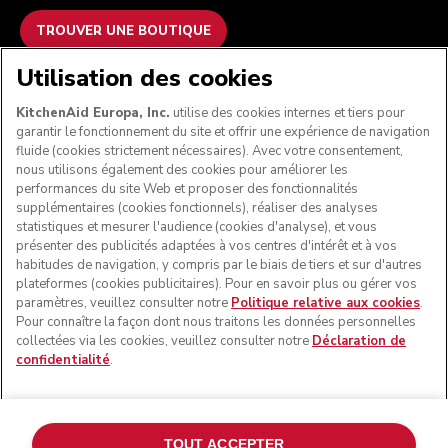
TROUVER UNE BOUTIQUE
Utilisation des cookies
NOUS ACCEPTONS
KitchenAid Europa, Inc.
utilise des cookies internes et tiers pour
garantir le fonctionnement du site et offrir une expérience de navigation
fluide (cookies strictement nécessaires). Avec votre consentement,
nous utilisons également des cookies pour améliorer les
SUIVEZ-NOUS
performances du site Web et proposer des fonctionnalités
supplémentaires (cookies fonctionnels), réaliser des analyses
statistiques et mesurer l'audience (cookies d'analyse), et vous
présenter des publicités adaptées à vos centres d'intérêt et à vos
habitudes de navigation, y compris par le biais de tiers et sur d'autres
plateformes (cookies publicitaires). Pour en savoir plus ou gérer vos
paramètres, veuillez consulter notre
Politique relative aux cookies
.
Pour connaître la façon dont nous traitons les données personnelles
collectées via les cookies, veuillez consulter notre
Déclaration de
confidentialité
.
© KitchenAid 2026 - Tous droits réservés. KitchenAid et la
forme du robot pâtissier multifonction sont des marques
TOUT ACCEPTER