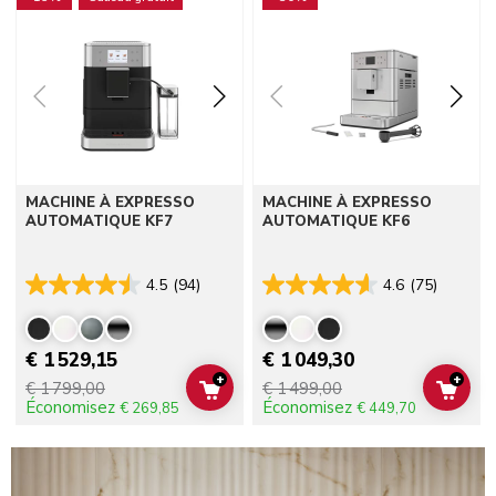
MACHINE À EXPRESSO
MACHINE À EXPRESSO
AUTOMATIQUE KF7
AUTOMATIQUE KF6
4.5
(94)
4.6
(75)
€ 1 529,15
€ 1 049,30
+
+
€ 1 799,00
€ 1 499,00
ADD TO CART
ADD 
Économisez
Économisez
€ 269,85
€ 449,70