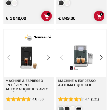
+
+
ADD TO CART
ADD 
€ 1 049,00
€ 849,00
Go to detail page
Go to detail page
Nouveauté
MACHINE À ESPRESSO
MACHINE À EXPRESSO
ENTIÈREMENT
AUTOMATIQUE KF8
AUTOMATIQUE KF2 AVEC
CAFÉ GLACÉ
4.8
(36)
4.4
(121)