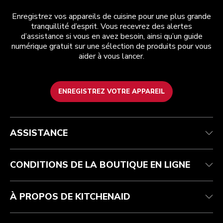
Enregistrez vos appareils de cuisine pour une plus grande
tranquillité d’esprit. Vous recevrez des alertes
d’assistance si vous en avez besoin, ainsi qu’un guide
numérique gratuit sur une sélection de produits pour vous
aider à vous lancer.
ENREGISTREZ VOTRE APPAREIL
Health Check
Conditions générales de vente
La marque
Trouver une boutique
Service après-vente
Expédition et livraison
Notre histoire
ASSISTANCE
Suivez votre commande
Retours et remboursements
Garantie et documents
Imprint
FAQ
Déclaration d’accessibilité
Recupel
ODR
CONDITIONS DE LA BOUTIQUE EN LIGNE
À PROPOS DE KITCHENAID