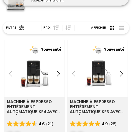
Aidez-moi à choisir
Sort Price ascending
Sort Price descending
FILTRE
PRIX
AFFICHER
Go to detail page
Go to detail page
Nouveauté
Nouveauté
MACHINE À ESPRESSO
MACHINE À ESPRESSO
ENTIÈREMENT
ENTIÈREMENT
AUTOMATIQUE KF4 AVEC
AUTOMATIQUE KF3 AVEC
CAFÉ GLACÉ
CAFÉ GLACÉ
4.6
(21)
4.9
(28)