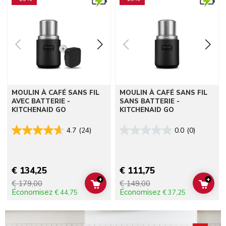
MOULIN À CAFÉ SANS FIL
MOULIN À CAFÉ SANS FIL
AVEC BATTERIE -
SANS BATTERIE -
KITCHENAID GO
KITCHENAID GO
4.7
(24)
0.0
(0)
€ 134,25
€ 111,75
+
+
€ 179,00
€ 149,00
ADD TO CART
ADD 
Économisez
Économisez
€ 44,75
€ 37,25