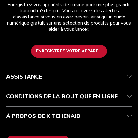
Enregistrez vos appareils de cuisine pour une plus grande
tranquillité d’esprit. Vous recevrez des alertes
d’assistance si vous en avez besoin, ainsi qu’un guide
numérique gratuit sur une sélection de produits pour vous
aider à vous lancer.
ENREGISTREZ VOTRE APPAREIL
Health Check
Conditions générales de vente
La marque
Trouver une boutique
Service après-vente
Expédition et livraison
Notre histoire
ASSISTANCE
Suivez votre commande
Retours et remboursements
Garantie et documents
Imprint
FAQ
Déclaration d’accessibilité
Recupel
ODR
CONDITIONS DE LA BOUTIQUE EN LIGNE
À PROPOS DE KITCHENAID