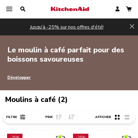
Jusqu'à -25% sur nos offres d'été!
Hi
Le moulin à café parfait pour des
boissons savoureuses
Développer
Moulins à café (2)
Sort Price ascending
Sort Price descending
FILTRE
PRIX
AFFICHER
Go to detail page
Go to detail page
-25%
-25%