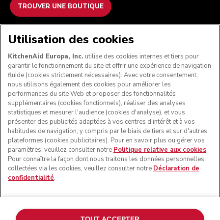
TROUVER UNE BOUTIQUE
NOUS ACCEPTONS
Utilisation des cookies
KitchenAid Europa, Inc.
utilise des cookies internes et tiers pour
garantir le fonctionnement du site et offrir une expérience de navigation
fluide (cookies strictement nécessaires). Avec votre consentement,
SUIVEZ-NOUS
nous utilisons également des cookies pour améliorer les
performances du site Web et proposer des fonctionnalités
supplémentaires (cookies fonctionnels), réaliser des analyses
statistiques et mesurer l'audience (cookies d'analyse), et vous
présenter des publicités adaptées à vos centres d'intérêt et à vos
habitudes de navigation, y compris par le biais de tiers et sur d'autres
plateformes (cookies publicitaires). Pour en savoir plus ou gérer vos
paramètres, veuillez consulter notre
Politique relative aux cookies
.
Pour connaître la façon dont nous traitons les données personnelles
collectées via les cookies, veuillez consulter notre
Déclaration de
confidentialité
.
© KitchenAid 2026 - Tous droits réservés. KitchenAid et la
forme du robot pâtissier multifonction sont des marques
commerciales aux États-Unis et ailleurs.
TOUT ACCEPTER