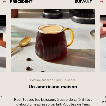
PRÉCÉDENT
SUIVANT
Petit déjeuner / brunch, Boissons
Un americano maison
at
Pour toutes les boissons à base de café, il faut
pr
d’abord un espresso parfait. Ajoutez de l’eau