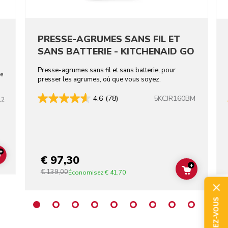
PRESSE-AGRUMES SANS FIL ET
SANS BATTERIE - KITCHENAID GO
Presse-agrumes sans fil et sans batterie, pour
de
presser les agrumes, où que vous soyez.
5KCJR160BM
4.6
(78)
12
+
€ 97,30
ADD TO CART
+
€ 139,00
ADD TO C
Économisez
€ 41,70
ABONNEZ-VOUS