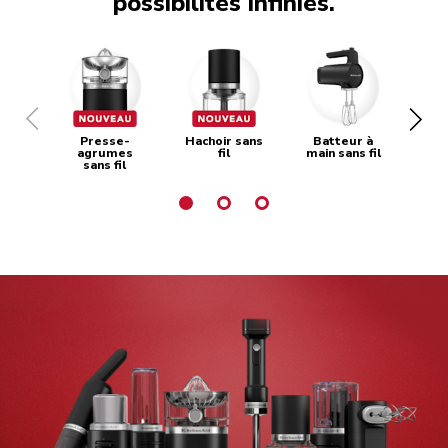
possibilités infinies.
Presse-
Hachoir sans
Batteur à
Hac
agrumes
fil
main sans fil
sans fil