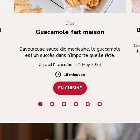
Dips
t
B
Guacamole fait maison
Ces
Savoureuse sauce dip mexicaine, le guacamole
à
est un succès dans n’importe quelle fête.
Un chef KitchenAid - 21 May 2026
15 minutes
Duration
EN CUISINE