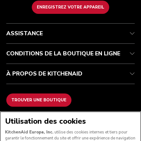
ENREGISTREZ VOTRE APPAREIL
Health Check
Conditions générales de vente
La marque
Trouver une boutique
Service après-vente
Expédition et livraison
Notre histoire
ASSISTANCE
Suivez votre commande
Retours et remboursements
Garantie et documents
Imprint
FAQ
Déclaration d’accessibilité
Recupel
ODR
CONDITIONS DE LA BOUTIQUE EN LIGNE
À PROPOS DE KITCHENAID
TROUVER UNE BOUTIQUE
NOUS ACCEPTONS
Utilisation des cookies
KitchenAid Europa, Inc.
utilise des cookies internes et tiers pour
garantir le fonctionnement du site et offrir une expérience de navigation