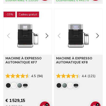
Économisez
Économisez
€ 159,80
€ 449,70
Go to detail page
Go to detail page
-15%
Cadeau gratuit
MACHINE À EXPRESSO
MACHINE À EXPRESSO
AUTOMATIQUE KF7
AUTOMATIQUE KF8
4.5
(94)
4.4
(121)
€ 1 529,15
+
+