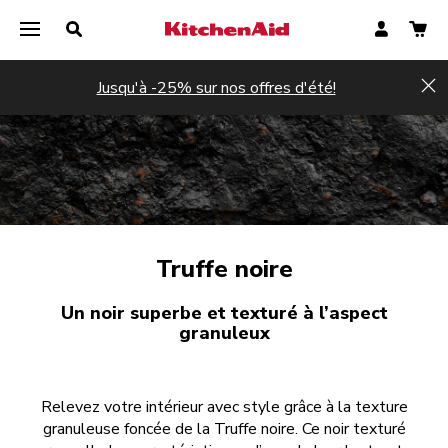
Jusqu'à -25% sur nos offres d'été!
Hi
Truffe noire
Un noir superbe et texturé à l’aspect
granuleux
Relevez votre intérieur avec style grâce à la texture
granuleuse foncée de la Truffe noire. Ce noir texturé