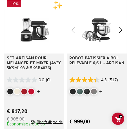
-10%
SET ARTISAN POUR
ROBOT PÂTISSIER À BOL
MÉLANGER ET MIXER (AVEC
RELEVABLE 6,6 L - ARTISAN
5KSM193 & 5KSB4026)
0.0
(0)
4.3
(517)
Display more colors
Display mor
€ 817,20
+
€ 908,00
ADD 
€ 999,00
Bientôt disponible
Économisez
€ 90,80