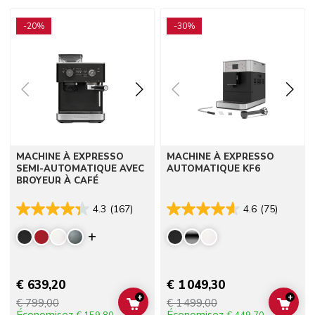
Go to detail page
Go to detail page
-20%
-30%
MACHINE À EXPRESSO
MACHINE À EXPRESSO
SEMI-AUTOMATIQUE AVEC
AUTOMATIQUE KF6
BROYEUR À CAFÉ
4.3
(167)
4.6
(75)
Display more colors
€ 639,20
€ 1 049,30
+
+
€ 799,00
€ 1 499,00
ADD TO CART
ADD 