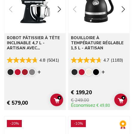
ROBOT PÂTISSIER À TÊTE
BOUILLOIRE À
INCLINABLE 4,7 L -
TEMPÉRATURE RÉGLABLE
ARTISAN AVEC
1,5 L - ARTISAN
ACCESSOIRES
4.8
(5041)
4.7
(1183)
Display more colors
Display mor
€ 199,20
+
+
€ 249,00
ADD TO CART
ADD 
€ 579,00
Économisez
€ 49,80
Go to detail page
Go to detail page
-20%
-10%