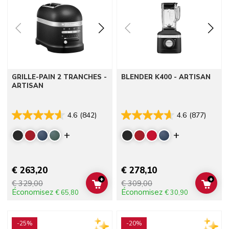
GRILLE-PAIN 2 TRANCHES -
BLENDER K400 - ARTISAN
ARTISAN
4.6
(842)
4.6
(877)
Display more colors
Display mor
€ 263,20
€ 278,10
+
+
€ 329,00
€ 309,00
ADD TO CART
ADD 
Économisez
Économisez
€ 65,80
€ 30,90
Go to detail page
Go to detail page
-25%
-20%