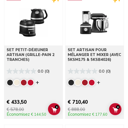
SET PETIT-DÉJEUNER
SET ARTISAN POUR
ARTISAN (GRILLE-PAIN 2
MÉLANGER ET MIXER (AVEC
TRANCHES)
5KSM175 & 5KSB4026)
0.0
(0)
0.0
(0)
Display more colors
Display mor
€ 433,50
€ 710,40
+
+
€ 578,00
€ 888,00
ADD TO CART
ADD 
Économisez
Économisez
€ 144,50
€ 177,60
Go to detail page
Go to detail page