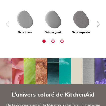
Gris étain
Gris argent
Gris impérial
Gri
L’univers coloré de KitchenAid
De la douceur pastel du Macaron pistache au dynamisme