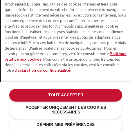
KitchenAid Europa, Inc.
utilise des cookies internes et tiers pour
garantir le fonctionnement du site et offrir une expérience de navigation
fluide (cookies strictement nécessaires). Avec votre consentement, nous
utilisons également des cookies pour améliorer les performances du
site Web et proposer des fonctionnalités supplémentaires (cookies
fonctionnels), réaliser des analyses statistiques et mesurer l'audience
(cookies d'analyse), et vous présenter des publicités adaptées à vos
centres d'intérêt et à vos habitudes de navigation, y compris par le biais
de tiers et sur d'autres plateformes (cookies publicitaires). Pour en
© KitchenAid 2026 - Tous droits réservés. KitchenAid et la
savoir plus ou gérer vos paramètres, veuillez consulter notre
Politique
forme du robot pâtissier multifonction sont des marques
relative aux cookies
. Pour connaître la façon dont nous traitons les
commerciales aux États-Unis et ailleurs.
données personnelles collectées via les cookies, veuillez consulter
notre
Déclaration de confidentialité
.
Gérer mes cookies
Politique de confidentialité
Politique en matière de cookies
Autres pays
Résolution des litiges en ligne
TOUT ACCEPTER
ACCEPTER UNIQUEMENT LES COOKIES
NÉCESSAIRES
DÉFINIR MES PRÉFÉRENCES