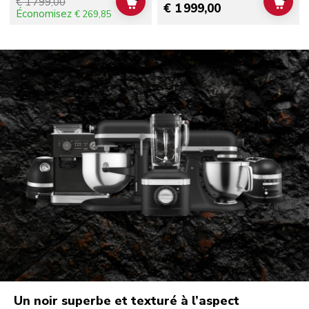
€ 1 799,00
ADD TO CART
ADD 
€ 1 999,00
Économisez
€ 269,85
Un noir superbe et texturé à l’aspect