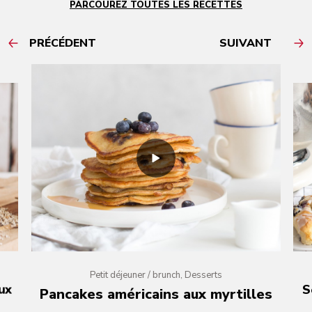
PARCOUREZ TOUTES LES RECETTES
PRÉCÉDENT
SUIVANT
Petit déjeuner / brunch, Desserts
ux
S
Pancakes américains aux myrtilles