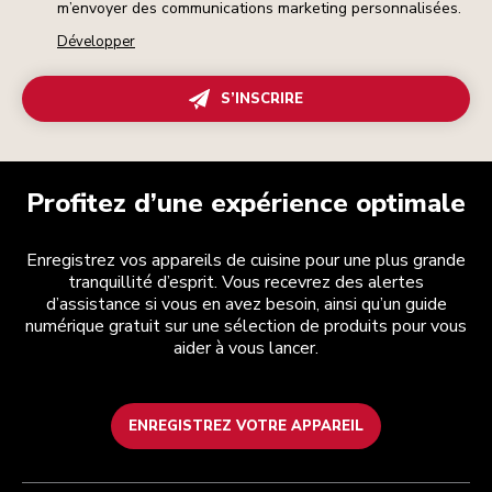
m’envoyer des communications marketing personnalisées.
Développer
S’INSCRIRE
Profitez d’une expérience optimale
Enregistrez vos appareils de cuisine pour une plus grande
tranquillité d’esprit. Vous recevrez des alertes
d’assistance si vous en avez besoin, ainsi qu’un guide
numérique gratuit sur une sélection de produits pour vous
aider à vous lancer.
ENREGISTREZ VOTRE APPAREIL
Health Check
Conditions générales de vente
La marque
Trouver une boutique