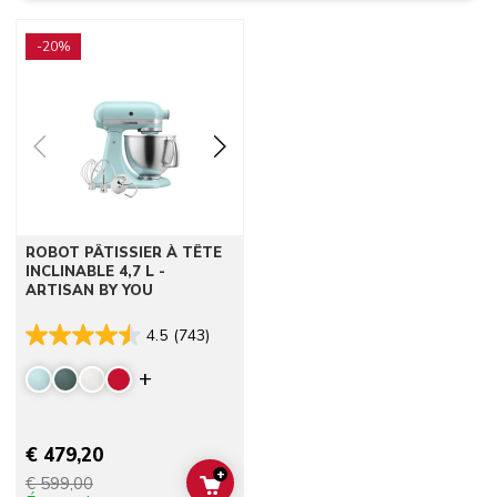
Go to detail page
-20%
ROBOT PÂTISSIER À TÊTE
INCLINABLE 4,7 L -
ARTISAN BY YOU
4.5
(743)
Display more colors
€ 479,20
+
€ 599,00
ADD TO CART