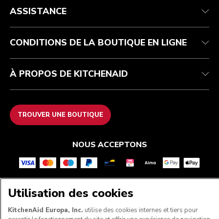
Service après-vente
Expédition et livraison
Notre histoire
ASSISTANCE
Suivez votre commande
Retours et remboursements
Garantie et documents
Imprint
FAQ
Déclaration d’accessibilité
Recupel
ODR
CONDITIONS DE LA BOUTIQUE EN LIGNE
À PROPOS DE KITCHENAID
TROUVER UNE BOUTIQUE
NOUS ACCEPTONS
Utilisation des cookies
SUIVEZ-NOUS
KitchenAid Europa, Inc.
utilise des cookies internes et tiers pour