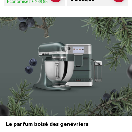
Économisez
€ 269,85
Le parfum boisé des genévriers