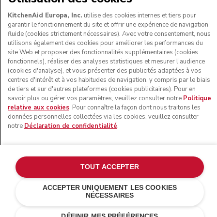
KitchenAid Europa, Inc.
utilise des cookies internes et tiers pour
garantir le fonctionnement du site et offrir une expérience de navigation
fluide (cookies strictement nécessaires). Avec votre consentement, nous
utilisons également des cookies pour améliorer les performances du
site Web et proposer des fonctionnalités supplémentaires (cookies
fonctionnels), réaliser des analyses statistiques et mesurer l'audience
(cookies d'analyse), et vous présenter des publicités adaptées à vos
centres d'intérêt et à vos habitudes de navigation, y compris par le biais
de tiers et sur d'autres plateformes (cookies publicitaires). Pour en
savoir plus ou gérer vos paramètres, veuillez consulter notre
Politique
© KitchenAid 2026 - Tous droits réservés. KitchenAid et la
relative aux cookies
. Pour connaître la façon dont nous traitons les
forme du robot pâtissier multifonction sont des marques
données personnelles collectées via les cookies, veuillez consulter
commerciales aux États-Unis et ailleurs.
notre
Déclaration de confidentialité
.
Gérer mes cookies
Politique de confidentialité
Politique en matière de cookies
Autres pays
TOUT ACCEPTER
Résolution des litiges en ligne
ACCEPTER UNIQUEMENT LES COOKIES
NÉCESSAIRES
DÉFINIR MES PRÉFÉRENCES