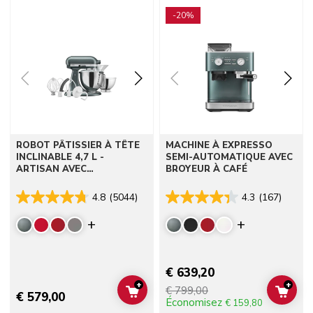
Go to detail page
Go to detail page
-20%
ROBOT PÂTISSIER À TÊTE
MACHINE À EXPRESSO
INCLINABLE 4,7 L -
SEMI-AUTOMATIQUE AVEC
ARTISAN AVEC
BROYEUR À CAFÉ
ACCESSOIRES
4.8
(5044)
4.3
(167)
Display more colors
Display mor
€ 639,20
+
+
€ 799,00
ADD TO CART
ADD 
€ 579,00
Économisez
€ 159,80