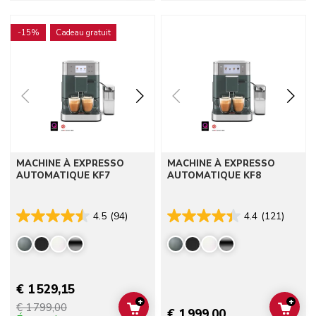
Go to detail page
Go to detail page
-15%
Cadeau gratuit
MACHINE À EXPRESSO
MACHINE À EXPRESSO
AUTOMATIQUE KF7
AUTOMATIQUE KF8
4.5
(94)
4.4
(121)
€ 1 529,15
+
+
€ 1 799,00
ADD TO CART
ADD 
€ 1 999,00