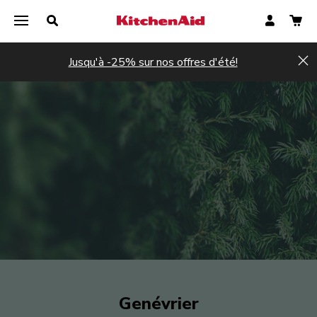
Jusqu'à -25% sur nos offres d'été!
Hi
Genévrier