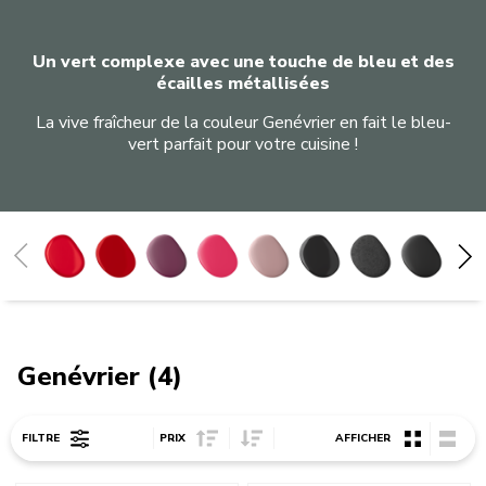
Un vert complexe avec une touche de bleu et des
écailles métallisées
La vive fraîcheur de la couleur Genévrier en fait le bleu-
vert parfait pour votre cuisine !
Pomme d’amour
Rouge empire
Betterave
Hibiscus
Rose poudré
Noir Onyx
Truffe noire
Noir réglisse
Gris impérial
Gris étain
Gris charbon
Gris argent
Crème
Milkshake
Blanc
Porcelaine
Honey
Bleu encre
Agave
Bleu velvet
Eau Minérale
Blue Salt
Genévrier
Vert Sapin
Blossom
Macaron pistache
Genévrier (4)
Sort Price ascending
Sort Price descending
FILTRE
PRIX
AFFICHER