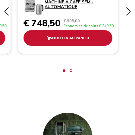
MACHINE À CAFÉ SEMI-
AUTOMATIQUE
€ 748,50
€ 998,00
9,50
Économies de coûts
€ 249,50
AJOUTER AU PANIER