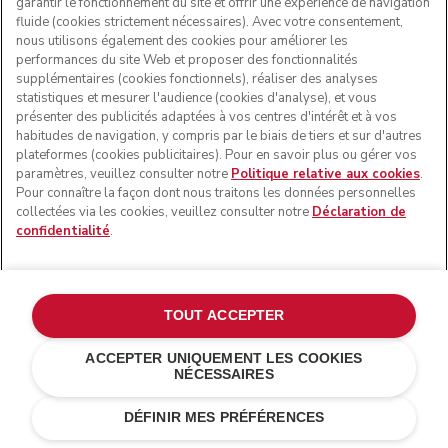
garantir le fonctionnement du site et offrir une expérience de navigation
fluide (cookies strictement nécessaires). Avec votre consentement,
nous utilisons également des cookies pour améliorer les
performances du site Web et proposer des fonctionnalités
supplémentaires (cookies fonctionnels), réaliser des analyses
statistiques et mesurer l'audience (cookies d'analyse), et vous
présenter des publicités adaptées à vos centres d'intérêt et à vos
habitudes de navigation, y compris par le biais de tiers et sur d'autres
plateformes (cookies publicitaires). Pour en savoir plus ou gérer vos
paramètres, veuillez consulter notre
Politique relative aux cookies
.
Pour connaître la façon dont nous traitons les données personnelles
collectées via les cookies, veuillez consulter notre
Déclaration de
confidentialité
.
TOUT ACCEPTER
ACCEPTER UNIQUEMENT LES COOKIES
NÉCESSAIRES
Acier
€ 799,00
AJOUTER AU PANIER
€ 639,20
Économies de
DÉFINIR MES PRÉFÉRENCES
coûts
€ 159,80