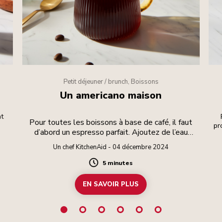
Petit déjeuner / brunch, Boissons
Un americano maison
at
Pour toutes les boissons à base de café, il faut
pr
d’abord un espresso parfait. Ajoutez de l’eau
chaude pour une boisson allongée.
Un chef KitchenAid - 04 décembre 2024
5 minutes
Duration
EN SAVOIR PLUS