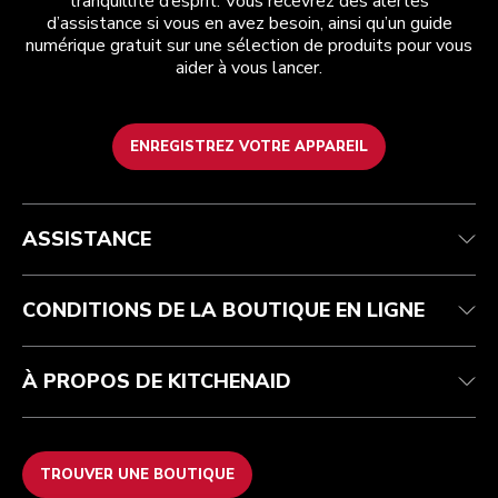
tranquillité d’esprit. Vous recevrez des alertes
d’assistance si vous en avez besoin, ainsi qu’un guide
numérique gratuit sur une sélection de produits pour vous
aider à vous lancer.
ENREGISTREZ VOTRE APPAREIL
Health Check
Conditions générales de vente
La marque
Trouver une boutique
Service après-vente
Expédition et livraison
Notre histoire
ASSISTANCE
Suivez votre commande
Retours et remboursements
Garantie et documents
Imprint
FAQ
Déclaration d’accessibilité
Recupel
ODR
CONDITIONS DE LA BOUTIQUE EN LIGNE
À PROPOS DE KITCHENAID
TROUVER UNE BOUTIQUE