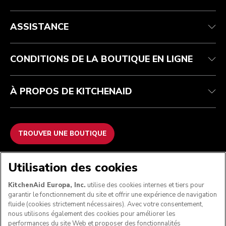
Health Check
Conditions générales de vente
La marque
Trouver une boutique
Service après-vente
Expédition et livraison
Notre histoire
ASSISTANCE
Suivez votre commande
Retours et remboursements
Garantie et documents
Imprint
FAQ
Déclaration d’accessibilité
Recupel
ODR
CONDITIONS DE LA BOUTIQUE EN LIGNE
À PROPOS DE KITCHENAID
TROUVER UNE BOUTIQUE
NOUS ACCEPTONS
Utilisation des cookies
KitchenAid Europa, Inc.
utilise des cookies internes et tiers pour
garantir le fonctionnement du site et offrir une expérience de navigation
fluide (cookies strictement nécessaires). Avec votre consentement,
SUIVEZ-NOUS
nous utilisons également des cookies pour améliorer les
performances du site Web et proposer des fonctionnalités