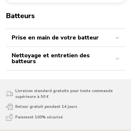
Retourner une commande
Moulin à café
Mon compte
Batteurs
Comment insérer les fouets dans le batteur à main ?
Comment nettoyer le batteur électrique ?
Comment verrouiller le cordon orientable du batteur ?
Prise en main de votre batteur
Nettoyage et entretien des
batteurs
Livraison standard gratuite pour toute commande
supérieure à 50 €
Retour gratuit pendant 14 jours
Paiement 100% sécurisé