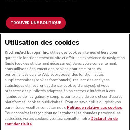
TROUVER UNE BOUTIQUE
NOUS ACCEPTONS
Utilisation des cookies
KitchenAid Europa, Inc.
utilise des cookies internes et tiers pour
garantir le fonctionnement du site et offrir une expérience de navigation
fluide (cookies strictement nécessaires). Avec votre consentement,
SUIVEZ-NOUS
nous utilisons également des cookies pour améliorer les
performances du site Web et proposer des fonctionnalités
supplémentaires (cookies fonctionnels), réaliser des analyses
statistiques et mesurer l'audience (cookies d'analyse), et vous
présenter des publicités adaptées à vos centres d'intérêt et à vos
habitudes de navigation, y compris par le biais de tiers et sur d'autres
plateformes (cookies publicitaires). Pour en savoir plus ou gérer vos
paramètres, veuillez consulter notre
Politique relative aux cookies
.
Pour connaître la façon dont nous traitons les données personnelles
collectées via les cookies, veuillez consulter notre
Déclaration de
confidentialité
.