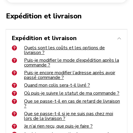
Retourner une commande
Moulin à café
Mon compte
Expédition et livraison
Quels sont les coûts et les options de livraison ?
Puis-je modifier le mode d’expédition après la commande ?
Expédition et livraison
Puis-je encore modifier l’adresse après avoir passé commande ?
Quand mon colis sera-t-il livré ?
Où puis-je suivre le statut de ma commande ?
Quels sont les coûts et les options de
Que se passe-t-il en cas de retard de livraison ?
livraison ?
Que se passe-t-il si je ne suis pas chez moi lors de la livraison ?
Je n’ai rien reçu, que puis-je faire ?
Puis-je modifier le mode d’expédition après la
Je n’ai reçu qu’une partie de ma commande, que faire ?
commande ?
Puis-je encore modifier l’adresse après avoir
passé commande ?
Quand mon colis sera-t-il livré ?
Où puis-je suivre le statut de ma commande ?
Que se passe-t-il en cas de retard de livraison
?
Que se passe-t-il si je ne suis pas chez moi
lors de la livraison ?
Je n’ai rien reçu, que puis-je faire ?