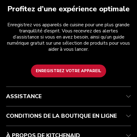
Profitez d’une expérience optimale
Enregistrez vos appareils de cuisine pour une plus grande
tranquillité d’esprit. Vous recevrez des alertes
d’assistance si vous en avez besoin, ainsi qu’un guide
numérique gratuit sur une sélection de produits pour vous
aider à vous lancer.
ENREGISTREZ VOTRE APPAREIL
Health Check
Conditions générales de vente
La marque
Trouver une boutique
Service après-vente
Expédition et livraison
Notre histoire
ASSISTANCE
Suivez votre commande
Retours et remboursements
Garantie et documents
Imprint
FAQ
Déclaration d’accessibilité
Recupel
ODR
CONDITIONS DE LA BOUTIQUE EN LIGNE
À PROPOS DE KITCHENAID