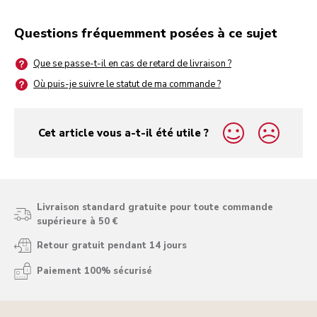
Questions fréquemment posées à ce sujet
Que se passe-t-il en cas de retard de livraison ?
Où puis-je suivre le statut de ma commande ?
Cet article vous a-t-il été utile ?
yes
no
Livraison standard gratuite pour toute commande
supérieure à 50 €
Retour gratuit pendant 14 jours
Paiement 100% sécurisé