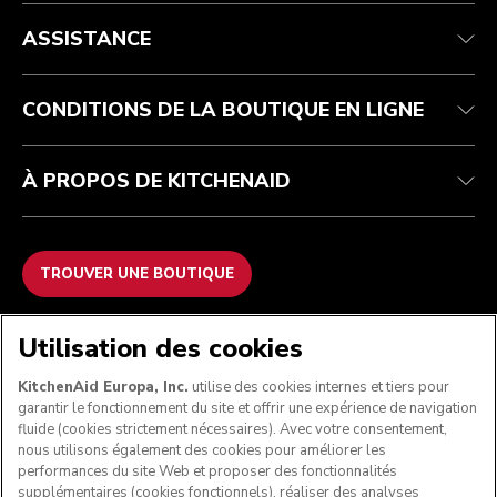
Health Check
Conditions générales de vente
La marque
Trouver une boutique
Service après-vente
Expédition et livraison
Notre histoire
ASSISTANCE
Suivez votre commande
Retours et remboursements
Garantie et documents
Imprint
FAQ
Déclaration d’accessibilité
Recupel
ODR
CONDITIONS DE LA BOUTIQUE EN LIGNE
À PROPOS DE KITCHENAID
TROUVER UNE BOUTIQUE
NOUS ACCEPTONS
Utilisation des cookies
KitchenAid Europa, Inc.
utilise des cookies internes et tiers pour
garantir le fonctionnement du site et offrir une expérience de navigation
fluide (cookies strictement nécessaires). Avec votre consentement,
SUIVEZ-NOUS
nous utilisons également des cookies pour améliorer les
performances du site Web et proposer des fonctionnalités
supplémentaires (cookies fonctionnels), réaliser des analyses