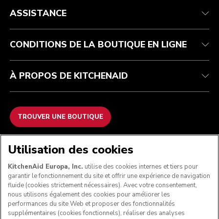
Health Check
Conditions générales de vente
La marque
Trouver une boutique
Service après-vente
Expédition et livraison
Notre histoire
ASSISTANCE
Suivez votre commande
Retours et remboursements
Garantie et documents
Imprint
FAQ
Déclaration d’accessibilité
Recupel
ODR
CONDITIONS DE LA BOUTIQUE EN LIGNE
À PROPOS DE KITCHENAID
TROUVER UNE BOUTIQUE
NOUS ACCEPTONS
Utilisation des cookies
KitchenAid Europa, Inc.
utilise des cookies internes et tiers pour
garantir le fonctionnement du site et offrir une expérience de navigation
fluide (cookies strictement nécessaires). Avec votre consentement,
SUIVEZ-NOUS
nous utilisons également des cookies pour améliorer les
performances du site Web et proposer des fonctionnalités
supplémentaires (cookies fonctionnels), réaliser des analyses