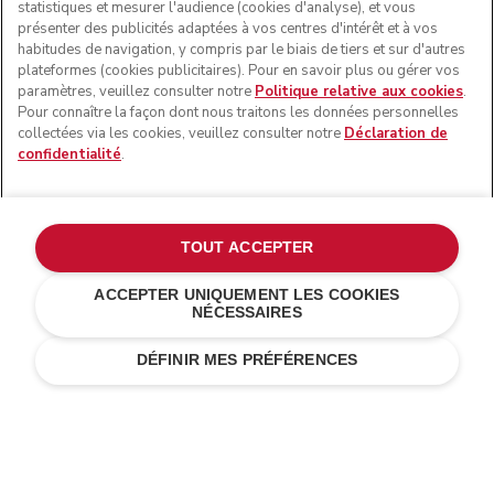
statistiques et mesurer l'audience (cookies d'analyse), et vous
présenter des publicités adaptées à vos centres d'intérêt et à vos
habitudes de navigation, y compris par le biais de tiers et sur d'autres
plateformes (cookies publicitaires). Pour en savoir plus ou gérer vos
paramètres, veuillez consulter notre
Politique relative aux cookies
.
Pour connaître la façon dont nous traitons les données personnelles
collectées via les cookies, veuillez consulter notre
Déclaration de
confidentialité
.
© KitchenAid 2026 - Tous droits réservés. KitchenAid et la
forme du robot pâtissier multifonction sont des marques
commerciales aux États-Unis et ailleurs.
TOUT ACCEPTER
Gérer mes cookies
Politique de confidentialité
ACCEPTER UNIQUEMENT LES COOKIES
NÉCESSAIRES
Politique en matière de cookies
Autres pays
Résolution des litiges en ligne
DÉFINIR MES PRÉFÉRENCES
Livraison standard gratuite pour toute commande
supérieure à 50 €