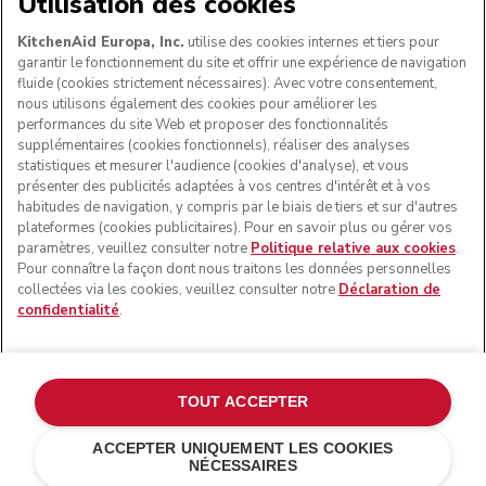
Utilisation des cookies
KitchenAid Europa, Inc.
utilise des cookies internes et tiers pour
garantir le fonctionnement du site et offrir une expérience de navigation
fluide (cookies strictement nécessaires). Avec votre consentement,
SUIVEZ-NOUS
nous utilisons également des cookies pour améliorer les
performances du site Web et proposer des fonctionnalités
supplémentaires (cookies fonctionnels), réaliser des analyses
statistiques et mesurer l'audience (cookies d'analyse), et vous
présenter des publicités adaptées à vos centres d'intérêt et à vos
habitudes de navigation, y compris par le biais de tiers et sur d'autres
plateformes (cookies publicitaires). Pour en savoir plus ou gérer vos
paramètres, veuillez consulter notre
Politique relative aux cookies
.
Pour connaître la façon dont nous traitons les données personnelles
collectées via les cookies, veuillez consulter notre
Déclaration de
confidentialité
.
© KitchenAid 2026 - Tous droits réservés. KitchenAid et la
forme du robot pâtissier multifonction sont des marques
commerciales aux États-Unis et ailleurs.
TOUT ACCEPTER
Gérer mes cookies
Politique de confidentialité
ACCEPTER UNIQUEMENT LES COOKIES
NÉCESSAIRES
Politique en matière de cookies
Autres pays