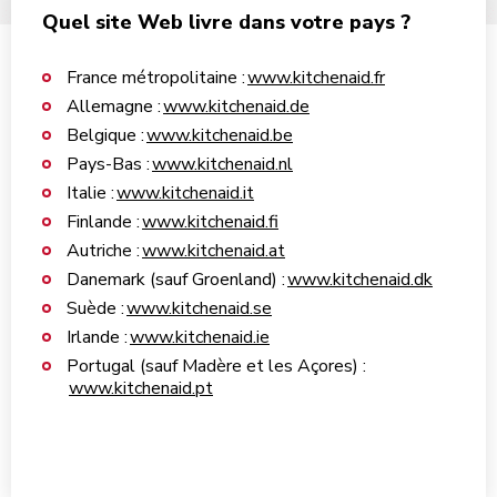
Quel site Web livre dans votre pays ?
France métropolitaine :
www.kitchenaid.fr
Allemagne :
www.kitchenaid.de
Belgique :
www.kitchenaid.be
Pays-Bas :
www.kitchenaid.nl
Italie :
www.kitchenaid.it
Finlande :
www.kitchenaid.fi
Autriche :
www.kitchenaid.at
Danemark (sauf Groenland) :
www.kitchenaid.dk
Suède :
www.kitchenaid.se
Irlande :
www.kitchenaid.ie
Portugal (sauf Madère et les Açores) :
www.kitchenaid.pt