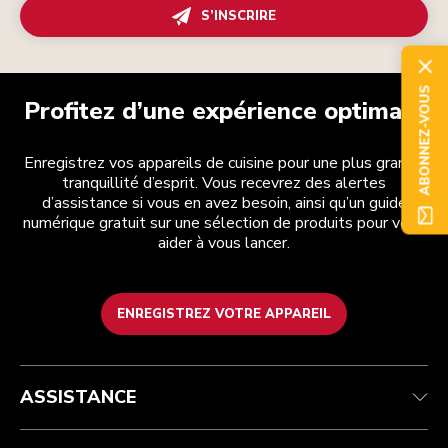
S’INSCRIRE
ABONNEZ-VOUS
Profitez d’une expérience optimale
Enregistrez vos appareils de cuisine pour une plus grande
tranquillité d’esprit. Vous recevrez des alertes
d’assistance si vous en avez besoin, ainsi qu’un guide
numérique gratuit sur une sélection de produits pour vous
aider à vous lancer.
ENREGISTREZ VOTRE APPAREIL
Health Check
Conditions générales de vente
La marque
Trouver une boutique
Service après-vente
Expédition et livraison
Notre histoire
ASSISTANCE
Suivez votre commande
Retours et remboursements
Garantie et documents
Imprint
FAQ
Déclaration d’accessibilité
Recupel
ODR