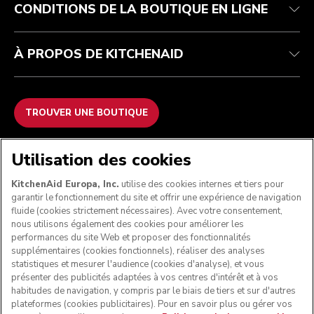
CONDITIONS DE LA BOUTIQUE EN LIGNE
À PROPOS DE KITCHENAID
TROUVER UNE BOUTIQUE
NOUS ACCEPTONS
Utilisation des cookies
KitchenAid Europa, Inc.
utilise des cookies internes et tiers pour
garantir le fonctionnement du site et offrir une expérience de navigation
fluide (cookies strictement nécessaires). Avec votre consentement,
SUIVEZ-NOUS
nous utilisons également des cookies pour améliorer les
performances du site Web et proposer des fonctionnalités
supplémentaires (cookies fonctionnels), réaliser des analyses
statistiques et mesurer l'audience (cookies d'analyse), et vous
présenter des publicités adaptées à vos centres d'intérêt et à vos
habitudes de navigation, y compris par le biais de tiers et sur d'autres
plateformes (cookies publicitaires). Pour en savoir plus ou gérer vos