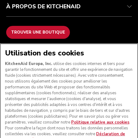
À PROPOS DE KITCHENAID
TROUVER UNE BOUTIQUE
NOUS ACCEPTONS
Utilisation des cookies
KitchenAid Europa, Inc.
utilise des cookies internes et tiers pour
garantir le fonctionnement du site et offrir une expérience de navigation
fluide (cookies strictement nécessaires). Avec votre consentement,
SUIVEZ-NOUS
nous utilisons également des cookies pour améliorer les
performances du site Web et proposer des fonctionnalités
supplémentaires (cookies fonctionnels), réaliser des analyses
statistiques et mesurer l'audience (cookies d'analyse), et vous
présenter des publicités adaptées à vos centres d'intérêt et à vos
habitudes de navigation, y compris par le biais de tiers et sur d'autres
plateformes (cookies publicitaires). Pour en savoir plus ou gérer vos
paramètres, veuillez consulter notre
Politique relative aux cookies
.
Pour connaître la façon dont nous traitons les données personnelles
collectées via les cookies, veuillez consulter notre
Déclaration de