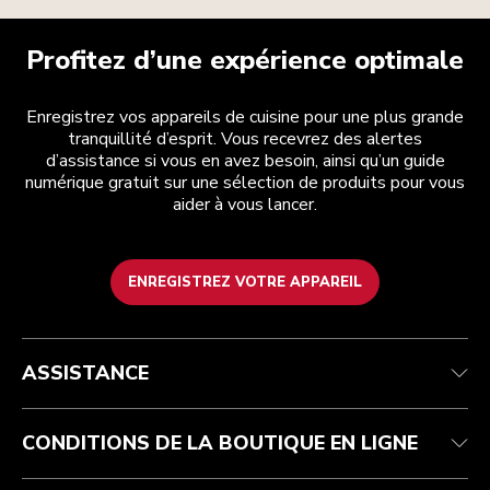
Profitez d’une expérience optimale
Enregistrez vos appareils de cuisine pour une plus grande
tranquillité d’esprit. Vous recevrez des alertes
d’assistance si vous en avez besoin, ainsi qu’un guide
numérique gratuit sur une sélection de produits pour vous
aider à vous lancer.
ENREGISTREZ VOTRE APPAREIL
Health Check
Conditions générales de vente
La marque
Trouver une boutique
Service après-vente
Expédition et livraison
Notre histoire
ASSISTANCE
Suivez votre commande
Retours et remboursements
Garantie et documents
Imprint
FAQ
Déclaration d’accessibilité
Recupel
ODR
CONDITIONS DE LA BOUTIQUE EN LIGNE