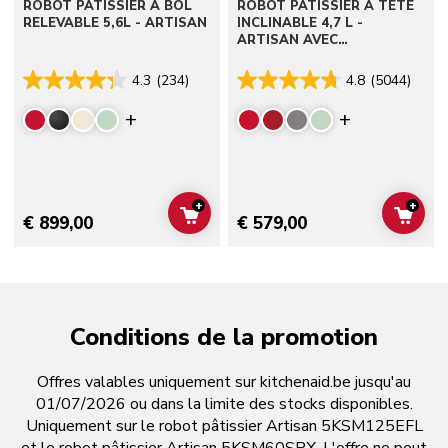
ROBOT PÂTISSIER À BOL
ROBOT PÂTISSIER À TÊTE
RELEVABLE 5,6L - ARTISAN
INCLINABLE 4,7 L -
ARTISAN AVEC
ACCESSOIRES
4.3
(234)
4.8
(5044)
Display more colors
Display mor
+
+
ADD TO CART
ADD 
€ 899,00
€ 579,00
Conditions de la promotion
Offres valables uniquement sur kitchenaid.be jusqu'au
01/07/2026 ou dans la limite des stocks disponibles.
Uniquement sur le robot pâtissier Artisan 5KSM125EFL