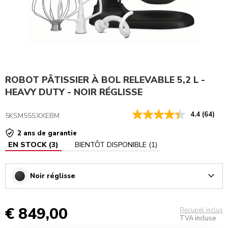
ROBOT PÂTISSIER À BOL RELEVABLE 5,2 L -
HEAVY DUTY - NOIR RÉGLISSE
4.4
(64)
5KSM55SXXEBM
2 ans de garantie
EN STOCK
(
3
)
BIENTÔT DISPONIBLE
(
1
)
Noir réglisse
Arrow
€ 849,00
Recupel inclus
TVA incluse