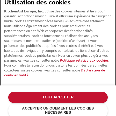
Utilisation des cookies
SUIVEZ-NOUS
KitchenAid Europa, Inc.
utilise des cookies internes et tiers pour
garantir le fonctionnement du site et offrir une expérience de navigation
fluide (cookies strictement nécessaires). Avec votre consentement,
nous utilisons également des cookies pour améliorer les
performances du site Web et proposer des fonctionnalités
supplémentaires (cookies fonctionnels), réaliser des analyses
statistiques et mesurer l'audience (cookies d'analyse), et vous
présenter des publicités adaptées à vos centres d'intérêt et à vos
habitudes de navigation, y compris par le biais de tiers et sur d'autres
plateformes (cookies publicitaires). Pour en savoir plus ou gérer vos
paramètres, veuillez consulter notre
Politique relative aux cookies
.
© KitchenAid 2026 - Tous droits réservés. KitchenAid et la
Pour connaître la façon dont nous traitons les données personnelles
forme du robot pâtissier multifonction sont des marques
collectées via les cookies, veuillez consulter notre
Déclaration de
commerciales aux États-Unis et ailleurs.
confidentialité
.
Gérer mes cookies
Politique de confidentialité
Politique en matière de cookies
Autres pays
TOUT ACCEPTER
Résolution des litiges en ligne
ACCEPTER UNIQUEMENT LES COOKIES
NÉCESSAIRES