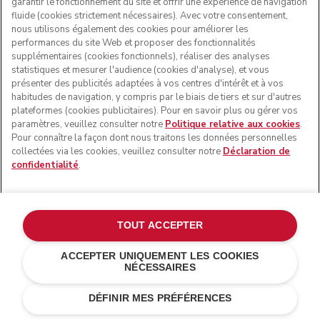
garantir le fonctionnement du site et offrir une expérience de navigation
fluide (cookies strictement nécessaires). Avec votre consentement,
Votre adresse e-mail
nous utilisons également des cookies pour améliorer les
performances du site Web et proposer des fonctionnalités
supplémentaires (cookies fonctionnels), réaliser des analyses
Prénom
statistiques et mesurer l'audience (cookies d'analyse), et vous
présenter des publicités adaptées à vos centres d'intérêt et à vos
habitudes de navigation, y compris par le biais de tiers et sur d'autres
Nom de famille
plateformes (cookies publicitaires). Pour en savoir plus ou gérer vos
paramètres, veuillez consulter notre
Politique relative aux cookies
.
Pour connaître la façon dont nous traitons les données personnelles
J’accepte que KitchenAid Europa Inc. traite mes données
collectées via les cookies, veuillez consulter notre
Déclaration de
personnelles afin de m’envoyer des communications
marketing par voie électronique.
confidentialité
.
Développer
J’accepte que KitchenAid Europa Inc. traite mes données
personnelles pour mener des opérations de profilage et
TOUT ACCEPTER
m’envoyer des communications marketing personnalisées.
Développer
ACCEPTER UNIQUEMENT LES COOKIES
NÉCESSAIRES
€ 799,00
€ 479,40
AJOUTER AU PANIER
Économies de
S’INSCRIRE
DÉFINIR MES PRÉFÉRENCES
coûts
€ 319,60