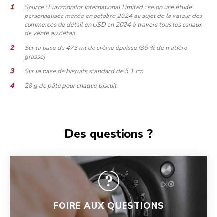
Source : Euromonitor International Limited ; selon une étude
personnalisée menée en octobre 2024 au sujet de la valeur des
commerces de détail en USD en 2024 à travers tous les canaux
de vente au détail.
Sur la base de 473 ml de crème épaisse (36 % de matière
grasse)
Sur la base de biscuits standard de 5,1 cm
28 g de pâte pour chaque biscuit
Des questions ?
FOIRE AUX QUESTIONS