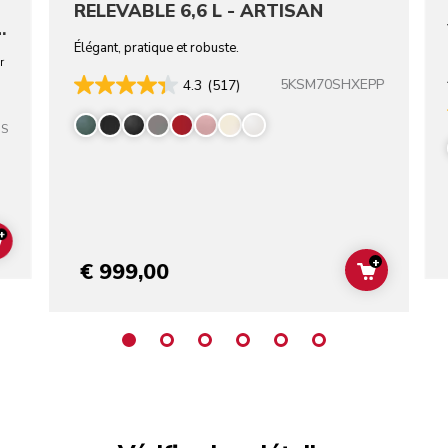
RELEVABLE 6,6 L - ARTISAN
-
Élégant, pratique et robuste.
r
5KSM70SHXEPP
4.3
(517)
SS
+
ADD TO CART
+
€ 999,00
ADD TO C