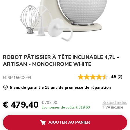
ROBOT PÂTISSIER À TÊTE INCLINABLE 4,7L -
ARTISAN - MONOCHROME WHITE
4.5
(2)
5KSM156CXEPL
5 ans de garantie 15 ans de promesse de réparation
€ 479,40
€ 799,00
Recupel inclus
TVA incluse
Économies de coûts
€ 319,60
AJOUTER AU PANIER