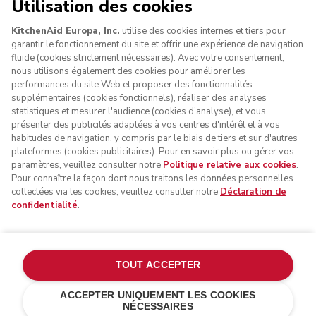
NOUS ACCEPTONS
Utilisation des cookies
KitchenAid Europa, Inc.
utilise des cookies internes et tiers pour
garantir le fonctionnement du site et offrir une expérience de navigation
fluide (cookies strictement nécessaires). Avec votre consentement,
SUIVEZ-NOUS
nous utilisons également des cookies pour améliorer les
performances du site Web et proposer des fonctionnalités
supplémentaires (cookies fonctionnels), réaliser des analyses
statistiques et mesurer l'audience (cookies d'analyse), et vous
présenter des publicités adaptées à vos centres d'intérêt et à vos
habitudes de navigation, y compris par le biais de tiers et sur d'autres
plateformes (cookies publicitaires). Pour en savoir plus ou gérer vos
paramètres, veuillez consulter notre
Politique relative aux cookies
.
Pour connaître la façon dont nous traitons les données personnelles
collectées via les cookies, veuillez consulter notre
Déclaration de
confidentialité
.
© KitchenAid 2026 - Tous droits réservés. KitchenAid et la
forme du robot pâtissier multifonction sont des marques
commerciales aux États-Unis et ailleurs.
TOUT ACCEPTER
Gérer mes cookies
Politique de confidentialité
ACCEPTER UNIQUEMENT LES COOKIES
NÉCESSAIRES
Politique en matière de cookies
Autres pays